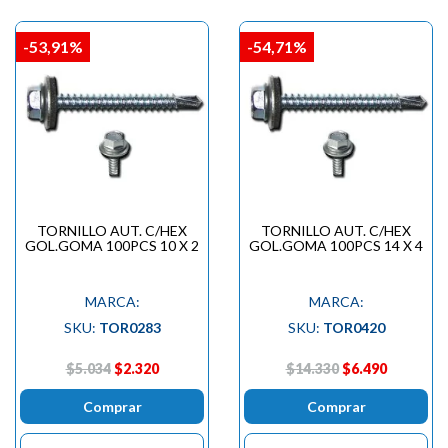
-53,91%
-54,71%
TORNILLO AUT. C/HEX
TORNILLO AUT. C/HEX
GOL.GOMA 100PCS 10 X 2
GOL.GOMA 100PCS 14 X 4
MARCA:
MARCA:
SKU:
TOR0283
SKU:
TOR0420
$5.034
$2.320
$14.330
$6.490
Comprar
Comprar