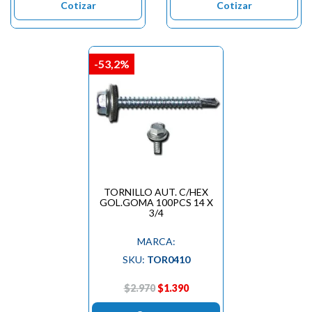
Cotizar
Cotizar
-53,2%
TORNILLO AUT. C/HEX
GOL.GOMA 100PCS 14 X
3/4
MARCA:
SKU:
TOR0410
$2.970
$1.390