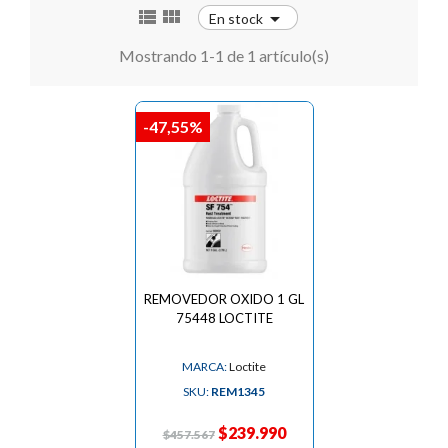



En stock
Mostrando 1-1 de 1 artículo(s)
-47,55%
REMOVEDOR OXIDO 1 GL
75448 LOCTITE
MARCA:
Loctite
SKU:
REM1345
$239.990
$457.567