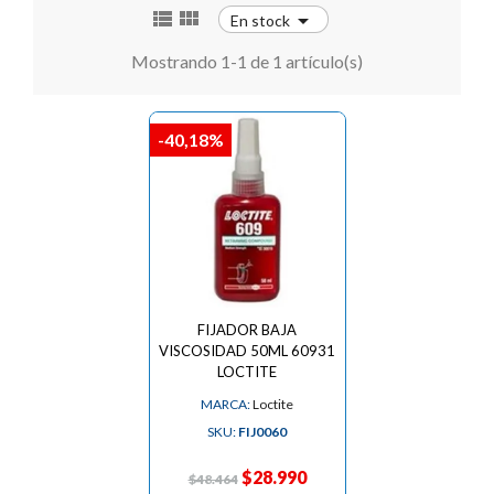



En stock
Mostrando 1-1 de 1 artículo(s)
-40,18%
FIJADOR BAJA
VISCOSIDAD 50ML 60931
LOCTITE
MARCA:
Loctite
SKU:
FIJ0060
$28.990
$48.464