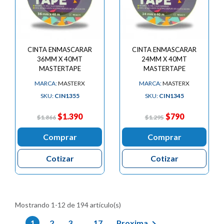
CINTA ENMASCARAR
CINTA ENMASCARAR
36MM X 40MT
24MM X 40MT
MASTERTAPE
MASTERTAPE
MARCA:
MASTERX
MARCA:
MASTERX
SKU:
CIN1355
SKU:
CIN1345
$1.390
$790
$1.866
$1.295
Comprar
Comprar
Cotizar
Cotizar
Mostrando 1-12 de 194 artículo(s)

1
2
3
17
Proxima
…