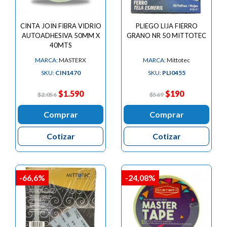
CINTA JOIN FIBRA VIDRIO
PLIEGO LIJA FIERRO
AUTOADHESIVA 50MM X
GRANO NR 50 MITTOTEC
40MTS
MARCA:
MASTERX
MARCA:
Mittotec
SKU:
CIN1470
SKU:
PLI0455
$1.590
$190
$2.056
$569
Comprar
Comprar
Cotizar
Cotizar
-66,6%
-24,08%