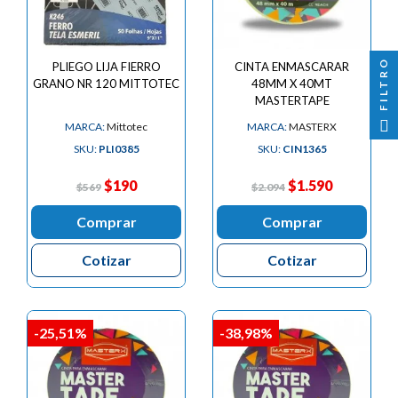

FILTRO
PLIEGO LIJA FIERRO
CINTA ENMASCARAR
GRANO NR 120 MITTOTEC
48MM X 40MT
MASTERTAPE
MARCA:
Mittotec
MARCA:
MASTERX
SKU:
PLI0385
SKU:
CIN1365
$190
$1.590
$569
$2.094
Comprar
Comprar
Cotizar
Cotizar
-25,51%
-38,98%