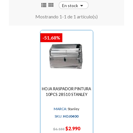



En stock
Mostrando 1-1 de 1 artículo(s)
-51,68%
HOJA RASPADOR PINTURA
10PCS 28510 STANLEY
MARCA:
Stanley
SKU:
HOJ0400
$2.990
$6.188