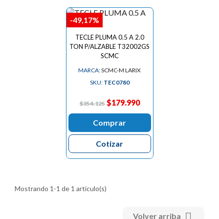
-49,17%
TECLE PLUMA 0.5 A 2.0
TON P/ALZABLE T32002GS
SCMC
MARCA:
SCMC-M LARIX
SKU:
TEC0780
$179.990
$354.125
Comprar
Cotizar
Mostrando 1-1 de 1 artículo(s)

Volver arriba