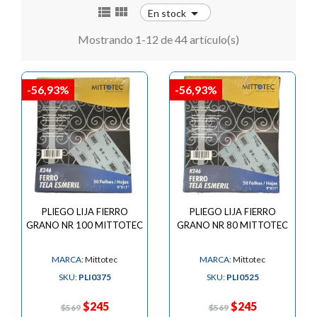



En stock
Mostrando 1-12 de 44 artículo(s)
-56,93%
-56,93%
PLIEGO LIJA FIERRO
PLIEGO LIJA FIERRO
GRANO NR 100 MITTOTEC
GRANO NR 80 MITTOTEC
MARCA:
Mittotec
MARCA:
Mittotec
SKU:
PLI0375
SKU:
PLI0525
$245
$245
$569
$569