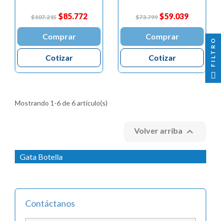

$85.772
$59.039
$107.215
$73.799
Comprar
Comprar
FILTRO
Cotizar
Cotizar
Mostrando 1-6 de 6 artículo(s)

Volver arriba
Gata Botella
Contáctanos