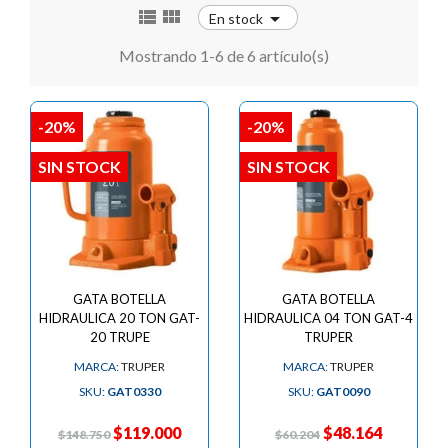



En stock
Mostrando 1-6 de 6 artículo(s)
-20%
-20%
SIN STOCK
SIN STOCK
GATA BOTELLA
GATA BOTELLA
HIDRAULICA 20 TON GAT-
HIDRAULICA 04 TON GAT-4
20 TRUPE
TRUPER
MARCA:
TRUPER
MARCA:
TRUPER
SKU:
GAT0330
SKU:
GAT0090
$119.000
$48.164
$148.750
$60.204