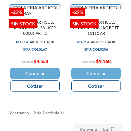
-25%
-25%
COLA FRIA ARTICOLL
COLA FRIA ARTICOLL
SIN STOCK
SIN STOCK
MADERAS BOLSA 1KGR
ULTRA RAPIDA 1KG POTE
00101 ARTIC
10110 AR
MARCA:
ARTICOLL AFIX
MARCA:
ARTICOLL AFIX
SKU:
COL0167
SKU:
COL0206
$4.553
$9.168
$6.070
$12.224
Comprar
Comprar
Cotizar
Cotizar
Mostrando 1-2 de 2 artículo(s)

Volver arriba