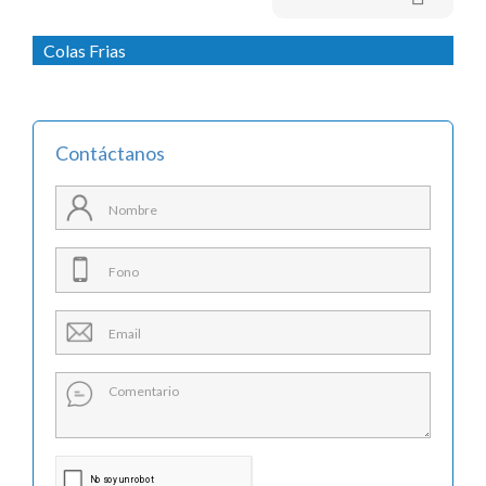

Colas Frias
Contáctanos
Precio
$
$
Marca
ARTICOLL AFIX
2