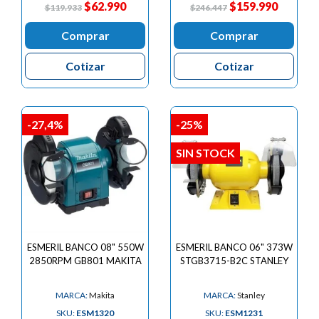
$62.990
$159.990
$119.933
$246.447
Comprar
Comprar
Cotizar
Cotizar
-27,4%
-25%
SIN STOCK
ESMERIL BANCO 08" 550W
ESMERIL BANCO 06" 373W
2850RPM GB801 MAKITA
STGB3715-B2C STANLEY
MARCA:
Makita
MARCA:
Stanley
SKU:
ESM1320
SKU:
ESM1231