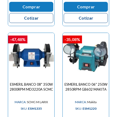
Comprar
Comprar
Cotizar
Cotizar
-47,48%
-35,08%
ESMERIL BANCO 08" 350W
ESMERIL BANCO 06" 250W
2800RPM MD3220A SCMC
2850RPM GB602 MAKITA
MARCA:
SCMC-M LARIX
MARCA:
Makita
SKU:
ESM1335
SKU:
ESM1220