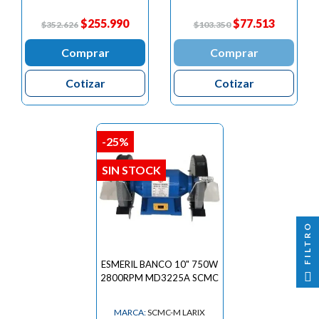

$255.990
$77.513
$352.626
$103.350
Comprar
Comprar
Cotizar
Cotizar
-25%
SIN STOCK
FILTRO
ESMERIL BANCO 10" 750W
2800RPM MD3225A SCMC
MARCA:
SCMC-M LARIX