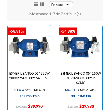



En stock
Mostrando 1-7 de 7 artículo(s)
-58,81%
-54,98%
ESMERIL BANCO 06" 250W
ESMERIL BANCO 05" 150W
2800RPM MD3215A SCMC
T/LIVIANO MD3212K
SCMC
MARCA:
SCMC-M LARIX
MARCA:
SCMC-M LARIX
SKU:
ESM1240
SKU:
ESM1190
$39.990
$29.990
$97.085
$66.621