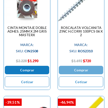
CINTA MONTAJE DOBLE
ROSCALATA VOLCANITA
ADHES. 25MM X 2M GRIS
ZINC H.CORRI 100PCS 06 X
MASTERX
2
MARCA:
MARCA:
SKU:
CIN2508
SKU:
ROS2310
$2.228
$1.290
$1.692
$720
Comprar
Comprar
Cotizar
Cotizar
-39,51%
-46,94%