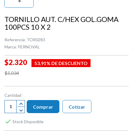
TORNILLO AUT. C/HEX GOL.GOMA
100PCS 10 X 2
Referencia:
TOR0283
Marca:
PERNOVAL
$2.320
53,91% DE DESCUENTO
$5.034
Cantidad
Comprar
Cotizar

Stock Disponible