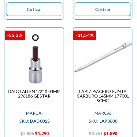

Cotizar
Cotizar
-55,3%
-31,54%
DADO ALLEN 1/2" X 04MM
LAPIZ P/ACERO PUNTA
296186 GESTAR
CARBURO 145MM 177001
SCMC
MARCA:
MARCA:
SKU:
DAD0015
SKU:
LAP0600
$2.886
$1.290
$2.761
$1.890