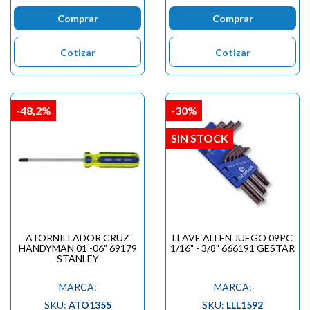
Comprar
Comprar
Cotizar
Cotizar
-48,2%
-30%
SIN STOCK
ATORNILLADOR CRUZ
LLAVE ALLEN JUEGO 09PC
HANDYMAN 01 -06" 69179
1/16" - 3/8" 666191 GESTAR
STANLEY
MARCA:
MARCA:
SKU:
ATO1355
SKU:
LLL1592