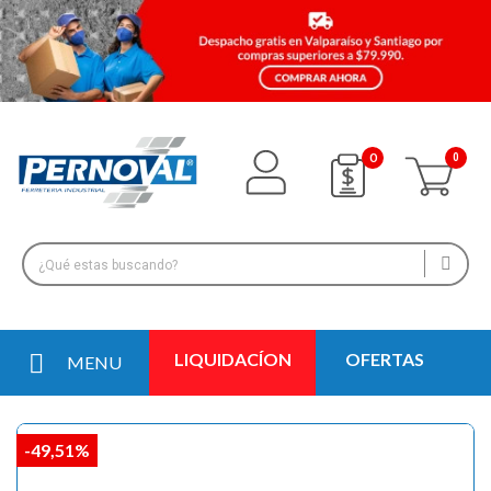
0
LIQUIDACÍON
OFERTAS
MENU
-49,51%