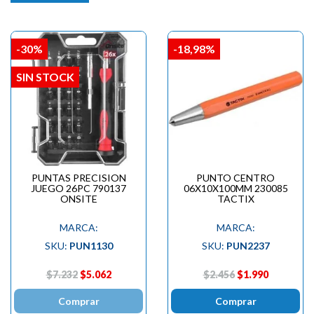
-30%
-18,98%
SIN STOCK
PUNTAS PRECISION
PUNTO CENTRO
JUEGO 26PC 790137
06X10X100MM 230085
ONSITE
TACTIX
MARCA:
MARCA:
SKU:
PUN1130
SKU:
PUN2237
$7.232
$5.062
$2.456
$1.990
Comprar
Comprar