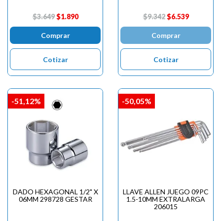
$3.649
$1.890
$9.342
$6.539
Comprar
Comprar
Cotizar
Cotizar
-51,12%
-50,05%
DADO HEXAGONAL 1/2" X
LLAVE ALLEN JUEGO 09PC
06MM 298728 GESTAR
1.5-10MM EXTRALARGA
206015