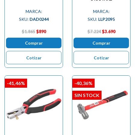
MARCA:
MARCA:
SKU:
DAD0244
SKU:
LLP2095
$1.865
$890
$7.224
$3.690
Comprar
Comprar
Cotizar
Cotizar
-41,46%
-40,36%
SIN STOCK