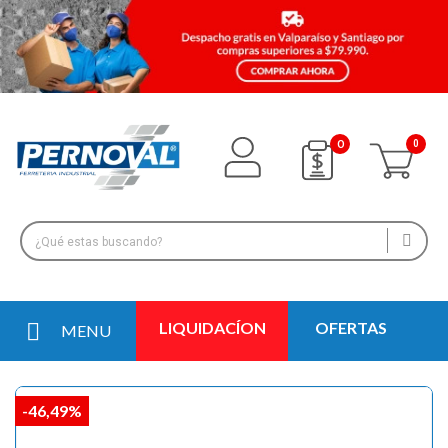
0
LIQUIDACÍON
OFERTAS
MENU
-46,49%