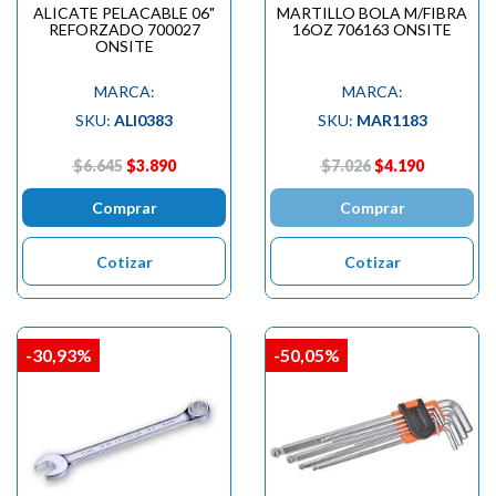
ALICATE PELACABLE 06"
MARTILLO BOLA M/FIBRA
REFORZADO 700027
16OZ 706163 ONSITE
ONSITE
MARCA:
MARCA:
SKU:
ALI0383
SKU:
MAR1183
$6.645
$3.890
$7.026
$4.190
Comprar
Comprar
Cotizar
Cotizar
-30,93%
-50,05%