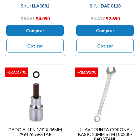
SKU:
LLA0882
SKU:
DAD0128
$8.361
$4.090
$5.417
$2.690
Comprar
Comprar
Cotizar
Cotizar
-52,27%
-48,92%
DADO ALLEN 1/4" X 06MM
LLAVE PUNTA CORONA
299426 GESTAR
BASIC 23MM STMT80238-
840 STANL