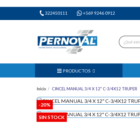
322450111
+569 9246 0912
PRODUCTOS
Inicio
CINCEL MANUAL 3/4 X 12" C-3/4X12 TRUPER
-20%
SIN STOCK