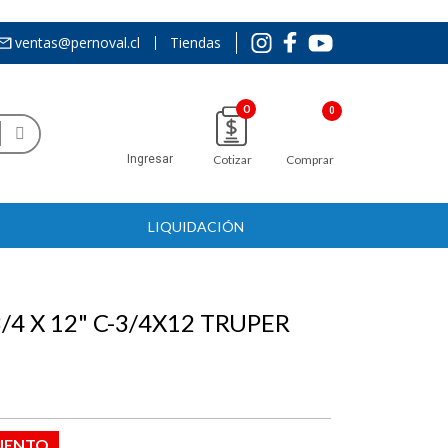
ventas@pernoval.cl
Tiendas
0
Ingresar
Cotizar
Comprar
LIQUIDACIÓN
4 X 12" C-3/4X12 TRUPER
UENTO