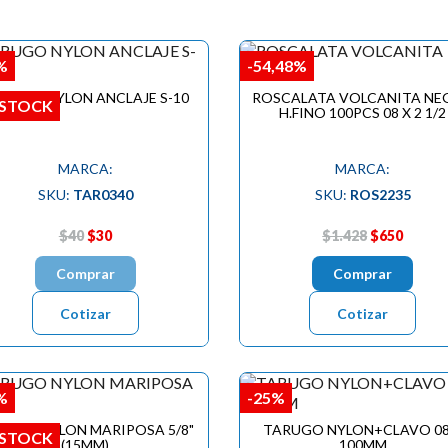
%
-54,48%
RUGO NYLON ANCLAJE S-10
ROSCALATA VOLCANITA NE
 STOCK
H.FINO 100PCS 08 X 2 1/2
MARCA:
MARCA:
SKU:
TAR0340
SKU:
ROS2235
$40
$30
$1.428
$650
Comprar
Comprar
Cotizar
Cotizar
%
-25%
RUGO NYLON MARIPOSA 5/8"
TARUGO NYLON+CLAVO 08
 STOCK
(15MM)
100MM