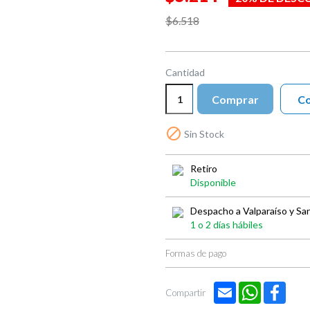
$6.518
Cantidad
Comprar
Co

Sin Stock
Retiro
Disponible
Despacho a Valparaíso y Sa
1 o 2 días hábiles
Formas de pago
Email
WhatsApp
Face
Compartir