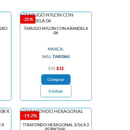
-25%
GRO
TARUGO NYLON CON ARANDELA
06
MARCA:
SKU:
TAR0365
$15
$12
Comprar
Cotizar
-19,2%
 X
TIRAFONDO HEXAGONAL 3/16 X 2
PERNOVAL