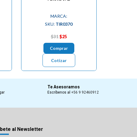
MARCA:
SKU:
TIR0370
$31
$25
Comprar
Cotizar
Te Asesoramos
gar
Escríbenos al
+56 9 92460912
bete al Newsletter