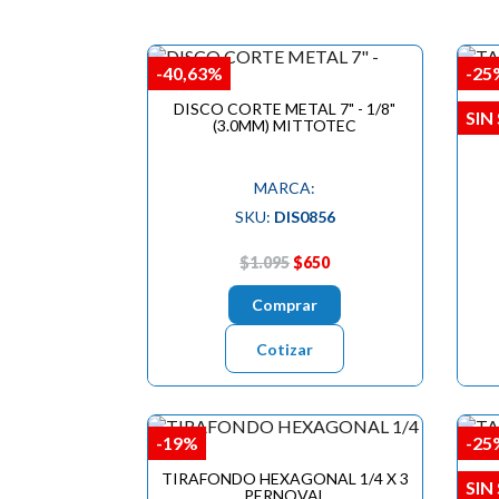
-40,63%
-25
DISCO CORTE METAL 7" - 1/8"
TA
SIN
(3.0MM) MITTOTEC
MARCA:
SKU:
DIS0856
$1.095
$650
Comprar
Cotizar
-19%
-25
TIRAFONDO HEXAGONAL 1/4 X 3
TA
SIN
PERNOVAL