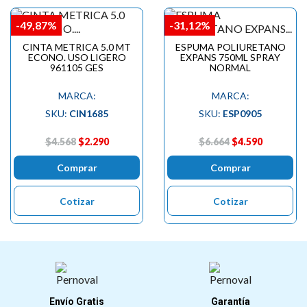
-49,87%
-31,12%
CINTA METRICA 5.0 MT
ESPUMA POLIURETANO
ECONO. USO LIGERO
EXPANS 750ML SPRAY
961105 GES
NORMAL
MARCA:
MARCA:
SKU:
CIN1685
SKU:
ESP0905
$4.568
$2.290
$6.664
$4.590
Comprar
Comprar
Cotizar
Cotizar
Envío Gratis
Garantía