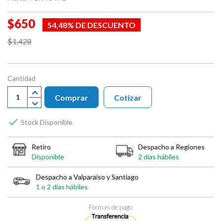
$650
54,48% DE DESCUENTO
$1.428
Cantidad
Comprar
Cotizar

Stock Disponible
Retiro
Despacho a Regiones
Disponible
2 días hábiles
Despacho a Valparaíso y Santiago
1 o 2 días hábiles
Formas de pago