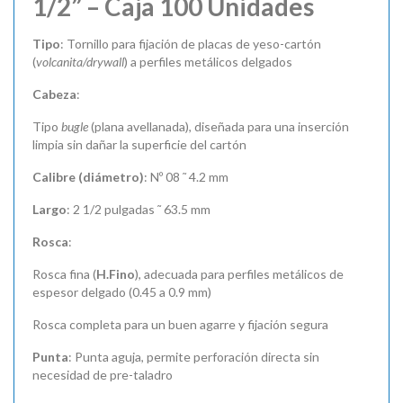
1/2” – Caja 100 Unidades
Tipo
: Tornillo para fijación de placas de yeso-cartón
(
volcanita/drywall
) a perfiles metálicos delgados
Cabeza
:
Tipo
bugle
(plana avellanada), diseñada para una inserción
limpia sin dañar la superficie del cartón
Calibre (diámetro)
: Nº 08 ˜ 4.2 mm
Largo
: 2 1/2 pulgadas ˜ 63.5 mm
Rosca
:
Rosca fina (
H.Fino
), adecuada para perfiles metálicos de
espesor delgado (0.45 a 0.9 mm)
Rosca completa para un buen agarre y fijación segura
Punta
: Punta aguja, permite perforación directa sin
necesidad de pre-taladro