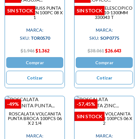
TORNILLO TRUSS PUNTA
CABALLETE TELESCOPICO
SIN STOCK
SIN STOCK
AGUJA GOL ZN 100PC 08 X
680X580X810-1300MM
1
330043 T
MARCA:
MARCA:
SKU:
TOR0570
SKU:
SOP0775
$1.946
$1.362
$38.061
$26.643
Comprar
Comprar
Cotizar
Cotizar
-49%
-57,45%
ROSCALATA VOLCANITA
ROSCALATA VOLCANITA
SIN STOCK
PUNTA BROCA 100PCS 06
ZINC H.CORRI 100PCS 06 X
X 2 1/4
2
MARCA:
MARCA: