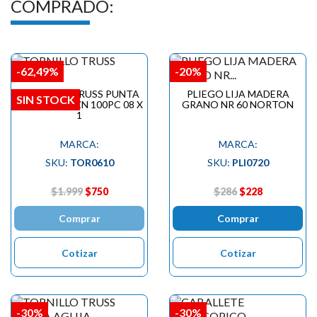
COMPRADO:
-62,49%
-20%
TORNILLO TRUSS PUNTA
PLIEGO LIJA MADERA
SIN STOCK
AUTOP.GOL.ZN 100PC 08 X
GRANO NR 60 NORTON
1
MARCA:
MARCA:
SKU:
TOR0610
SKU:
PLI0720
$1.999
$750
$286
$228
Comprar
Comprar
Cotizar
Cotizar
-30%
-30%