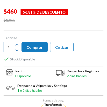
$460
56,81% DE DESCUENTO
$1.065
Cantidad
Comprar
Cotizar

Stock Disponible
Retiro
Despacho a Regiones
Disponible
2 días hábiles
Despacho a Valparaíso y Santiago
1 o 2 días hábiles
Formas de pago