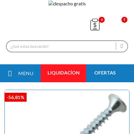
0
LIQUIDACÍON
OFERTAS
MENU
-56,81%