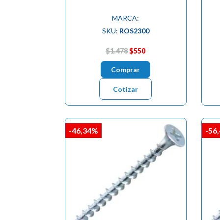
MARCA:
SKU:
ROS2300
$1.478
$550
Comprar
Cotizar
-46,34%
-56