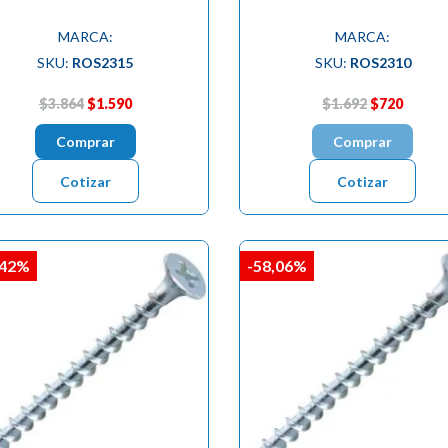
MARCA:
MARCA:
SKU:
ROS2315
SKU:
ROS2310
$3.864
$1.590
$1.692
$720
Comprar
Comprar
Cotizar
Cotizar
,42%
-58,06%