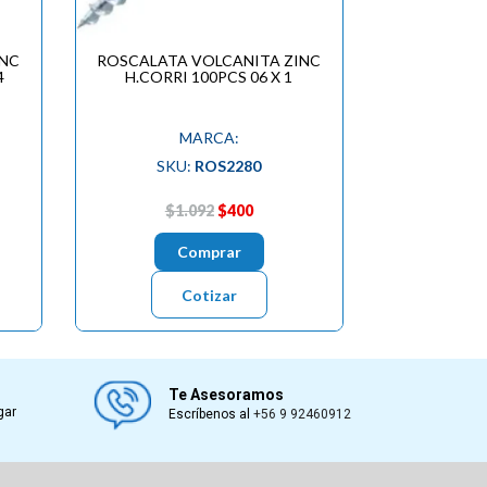
INC
ROSCALATA VOLCANITA ZINC
4
H.CORRI 100PCS 06 X 1
MARCA:
SKU:
ROS2280
$1.092
$400
Comprar
Cotizar
Te Asesoramos
gar
Escríbenos al
+56 9 92460912