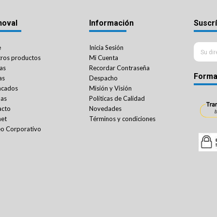
noval
Información
Suscrí
e
Inicia Sesión
ros productos
Mi Cuenta
as
Recordar Contraseña
Forma
as
Despacho
acados
Misión y Visión
das
Políticas de Calidad
acto
Novedades
net
Términos y condiciones
o Corporativo