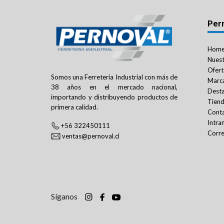
Per
Hom
Nuest
Ofert
Somos una Ferretería Industrial con más de
Marc
38 años en el mercado nacional,
Dest
importando y distribuyendo productos de
Tien
primera calidad.
Cont
Intra
+56 322450111
Corre
ventas@pernoval.cl
Síganos