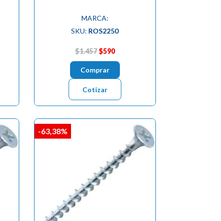
MARCA:
SKU:
ROS2250
$1.457
$590
Comprar
Cotizar
-63,38%