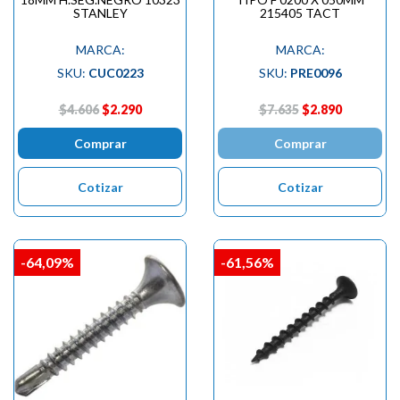
STANLEY
215405 TACT
MARCA:
MARCA:
SKU:
CUC0223
SKU:
PRE0096
$4.606
$2.290
$7.635
$2.890
Comprar
Comprar
Cotizar
Cotizar
-64,09%
-61,56%