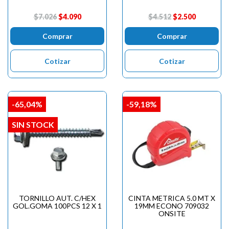

$7.026
$4.090
$4.512
$2.500
Comprar
Comprar
Cotizar
Cotizar
-65,04%
-59,18%
SIN STOCK
TORNILLO AUT. C/HEX
CINTA METRICA 5.0 MT X
GOL.GOMA 100PCS 12 X 1
19MM ECONO 709032
ONSITE