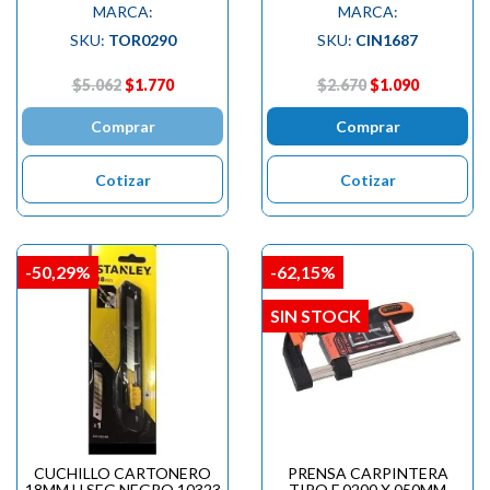
MARCA:
MARCA:
SKU:
TOR0290
SKU:
CIN1687
$5.062
$1.770
$2.670
$1.090
Comprar
Comprar
Cotizar
Cotizar
-50,29%
-62,15%
SIN STOCK
CUCHILLO CARTONERO
PRENSA CARPINTERA
18MM H.SEG.NEGRO 10323
TIPO F 0200 X 050MM