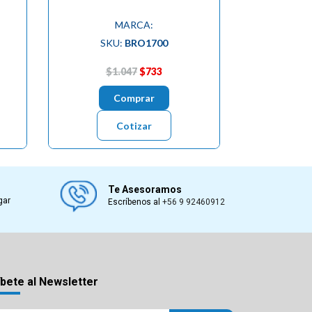
MARCA:
SKU:
BRO1700
$1.047
$733
Comprar
Cotizar
Te Asesoramos
gar
Escríbenos al
+56 9 92460912
bete al Newsletter