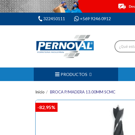
322450111
+569 9246 0912
PRODUCTOS
Inicio
BROCA P/MADERA 13.00MM SCMC
-82,95%