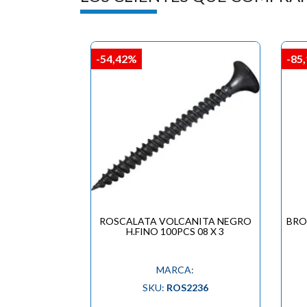
-54,42%
-85
ROSCALATA VOLCANITA NEGRO
BRO
H.FINO 100PCS 08 X 3
MARCA:
SKU:
ROS2236