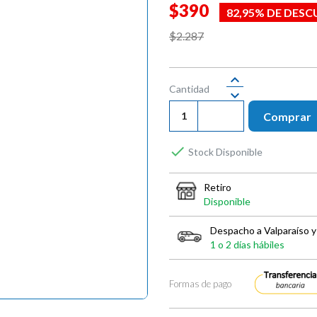
$390
82,95% DE DES
$2.287
Cantidad
Comprar

Stock Disponible
Retiro
Disponible
Despacho a Valparaíso y
1 o 2 días hábiles
Formas de pago