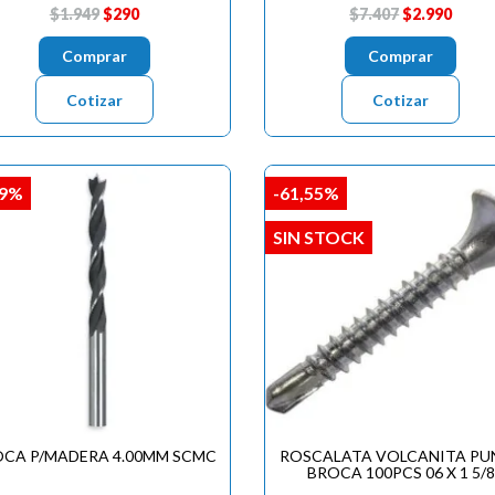
$1.949
$290
$7.407
$2.990
Comprar
Comprar
Cotizar
Cotizar
,9%
-61,55%
SIN STOCK
CA P/MADERA 4.00MM SCMC
ROSCALATA VOLCANITA PU
BROCA 100PCS 06 X 1 5/8