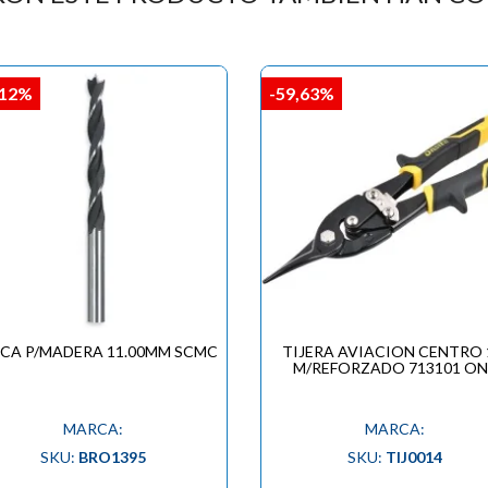

,12%
-59,63%
CA P/MADERA 11.00MM SCMC
TIJERA AVIACION CENTRO 
M/REFORZADO 713101 ON
MARCA:
MARCA:
SKU:
BRO1395
SKU:
TIJ0014