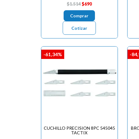
$1.514
$690
Comprar
Cotizar
-61,34%
-84
CUCHILLO PRECISION 8PC 545045
BRO
TACTIX