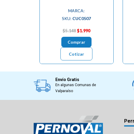
MARCA:
SKU:
CUC0507
$5.148
$1.990
Comprar
Cotizar
Envío Gratis
En algunas Comunas de
Valparaíso
Per