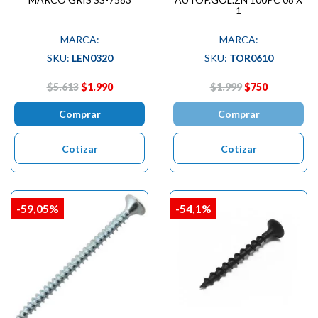
1
MARCA:
MARCA:
SKU:
LEN0320
SKU:
TOR0610
$5.613
$1.990
$1.999
$750
Comprar
Comprar
Cotizar
Cotizar
-59,05%
-54,1%