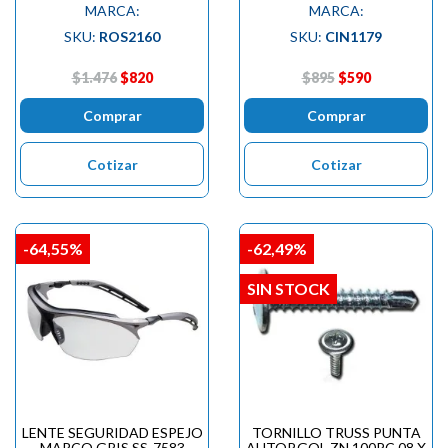
MARCA:
MARCA:
SKU:
ROS2160
SKU:
CIN1179
$1.476
$820
$895
$590
Comprar
Comprar
Cotizar
Cotizar
-64,55%
-62,49%
SIN STOCK
LENTE SEGURIDAD ESPEJO
TORNILLO TRUSS PUNTA
MARCO GRIS SS-7583
AUTOP.GOL.ZN 100PC 08 X