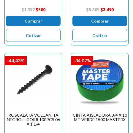

$1.392
$500
$5.305
$3.490
Comprar
Comprar
Cotizar
Cotizar
-44,43%
-34,07%
ROSCALATA VOLCANITA
CINTA AISLADORA 3/4 X 10
NEGRO H.CORR 100PCS 06
MT VERDE 1500 MASTERX
X 1 1/4