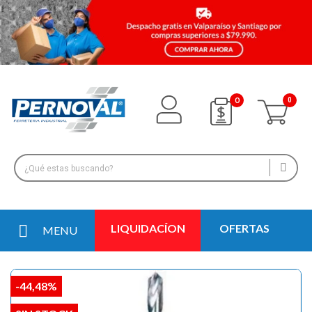
0
LIQUIDACÍON
OFERTAS
MENU
-44,48%