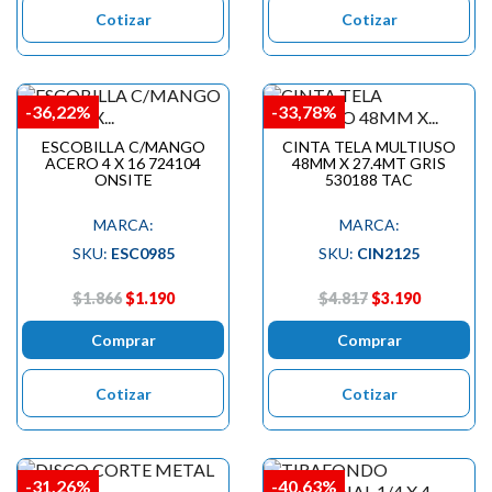
Cotizar
Cotizar
-36,22%
-33,78%
ESCOBILLA C/MANGO
CINTA TELA MULTIUSO
ACERO 4 X 16 724104
48MM X 27.4MT GRIS
ONSITE
530188 TAC
MARCA:
MARCA:
SKU:
ESC0985
SKU:
CIN2125
$1.866
$1.190
$4.817
$3.190
Comprar
Comprar
Cotizar
Cotizar
-31,26%
-40,63%