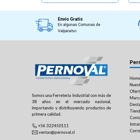
Envío Gratis
En algunas Comunas de
Valparaíso
Per
Hom
Nuest
Ofert
Somos una Ferretería Industrial con más de
Marc
38 años en el mercado nacional,
Dest
importando y distribuyendo productos de
Tien
primera calidad.
Cont
Intra
+56 322450111
Corre
ventas@pernoval.cl