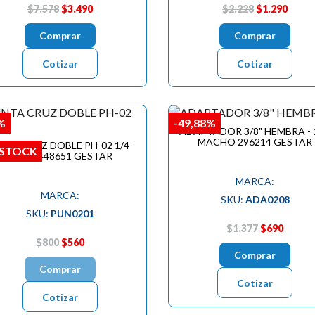
$7.578
$3.490
$2.228
$1.290
Comprar
Comprar
Cotizar
Cotizar
%
-49,88%
ADAPTADOR 3/8" HEMBRA - 1
MACHO 296214 GESTAR
NTA CRUZ DOBLE PH-02 1/4 -
 STOCK
65MM 448651 GESTAR
MARCA:
MARCA:
SKU:
ADA0208
SKU:
PUN0201
$1.377
$690
$800
$560
Comprar
Comprar
Cotizar
Cotizar