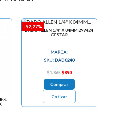
-52,27%
DADO ALLEN 1/4" X 04MM 299424
GESTAR
MARCA:
SKU:
DAD0240
$1.865
$890
Comprar
Cotizar
ES.
X