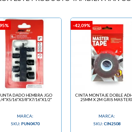

,95%
-42,09%
PUNTA DADO HEMBRA JGO
CINTA MONTAJE DOBLE ADH
1/4"X5/16"X3/8"X7/16"X1/2"
25MM X 2M GRIS MASTER
MARCA:
MARCA:
SKU:
PUN0470
SKU:
CIN2508