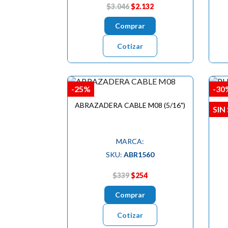
$3.046
$2.132
Comprar
Cotizar
-25%
-30
ABRAZADERA CABLE M08 (5/16")
PU
SIN
MARCA:
SKU:
ABR1560
$339
$254
Comprar
Cotizar