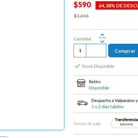
$590
64,38% DE DES
$1.656
Cantidad
Comprar

Stock Disponible
Retiro
Disponible
Despacho a Valparaíso y
1 o 2 días hábiles
Formas de pago