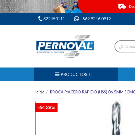
322450111
+569 9246 0912
PRODUCTOS
Inicio
BROCA P/ACERO RAPIDO (HSS) 06.5MM SCM
-64,38%