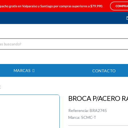
MARCAS
CONTACTO
C
BROCA P/ACERO R
Referencia:
BRA2745
Marca:
SCMC-T