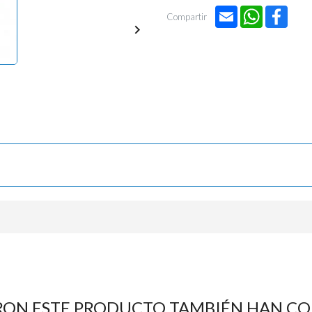
Email
WhatsApp
Face
Compartir

RON ESTE PRODUCTO TAMBIÉN HAN C