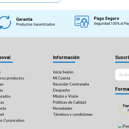
Pago Seguro
Garantía
Seguridad 100% al Pa
Productos Garantizados
noval
Información
Suscrí
e
Inicia Sesión
ros productos
Mi Cuenta
as
Recordar Contraseña
Forma
as
Despacho
acados
Misión y Visión
das
Políticas de Calidad
acto
Novedades
net
Términos y condiciones
o Corporativo