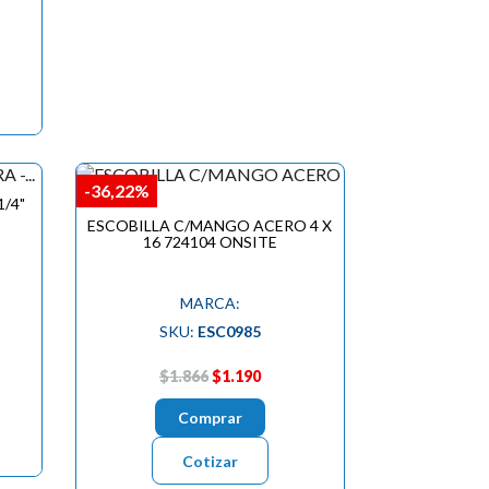
-36,22%
/4"
ESCOBILLA C/MANGO ACERO 4 X
16 724104 ONSITE
MARCA:
SKU:
ESC0985
$1.866
$1.190
Comprar
Cotizar