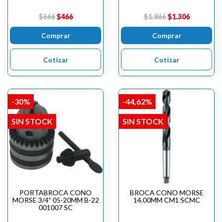
$666
$466
$1.866
$1.306
Comprar
Comprar
Cotizar
Cotizar
-30%
-44,62%
SIN STOCK
SIN STOCK
PORTABROCA CONO
BROCA CONO MORSE
MORSE 3/4" 05-20MM B-22
14.00MM CM1 SCMC
001007 SC