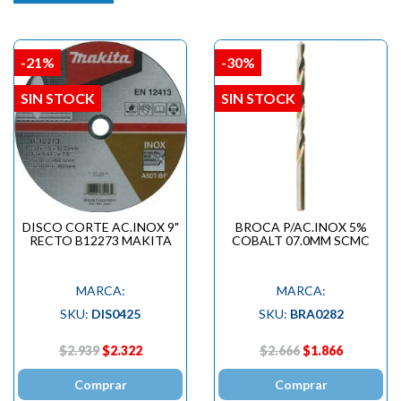
-21%
-30%
SIN STOCK
SIN STOCK
DISCO CORTE AC.INOX 9"
BROCA P/AC.INOX 5%
RECTO B12273 MAKITA
COBALT 07.0MM SCMC
MARCA:
MARCA:
SKU:
DIS0425
SKU:
BRA0282
$2.939
$2.322
$2.666
$1.866
Comprar
Comprar