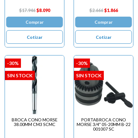
$17.946
$8.090
$2.666
$1.866
Comprar
Comprar
Cotizar
Cotizar
-30%
-30%
SIN STOCK
SIN STOCK
BROCA CONO MORSE
PORTABROCA CONO
38.00MM CM3 SCMC
MORSE 3/4" 05-20MM B-22
001007 SC