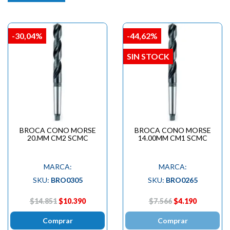
-30,04%
-44,62%
SIN STOCK
BROCA CONO MORSE
BROCA CONO MORSE
20.MM CM2 SCMC
14.00MM CM1 SCMC
MARCA:
MARCA:
SKU:
BRO0305
SKU:
BRO0265
$14.851
$10.390
$7.566
$4.190
Comprar
Comprar