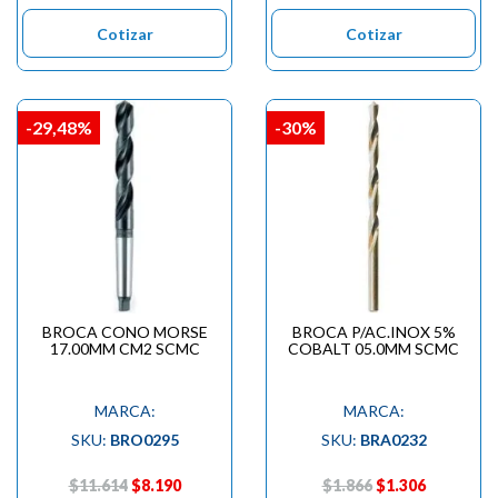

Cotizar
Cotizar
-29,48%
-30%
BROCA CONO MORSE
BROCA P/AC.INOX 5%
17.00MM CM2 SCMC
COBALT 05.0MM SCMC
MARCA:
MARCA:
SKU:
BRO0295
SKU:
BRA0232
$11.614
$8.190
$1.866
$1.306