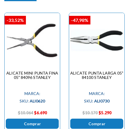
-33,52%
-47,98%
ALICATE MINI PUNTA FINA
ALICATE PUNTA LARGA 05"
05" 84096 STANLEY
84100 STANLEY
MARCA:
MARCA:
SKU:
ALI0620
SKU:
ALI0730
$10.064
$6.690
$10.170
$5.290
Comprar
Comprar