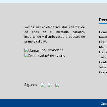
Per
Somos una Ferretería Industrial con más de
38 años en el mercado nacional,
Hom
importando y distribuyendo productos de
Nuest
primera calidad.
Ofert
Marc
+56 322450111
Dest
ventas@pernoval.cl
Tien
Cont
Intra
Corre
Síganos
Copy