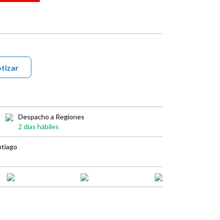
tizar
Despacho a Regiones
2 días hábiles
ntiago
book