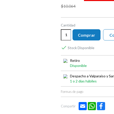
$10.064
Cantidad
Comprar
Co

Stock Disponible
Retiro
Disponible
Despacho a Valparaíso y Sa
1 o 2 días hábiles
Formas de pago
Email
WhatsApp
Face
Compartir