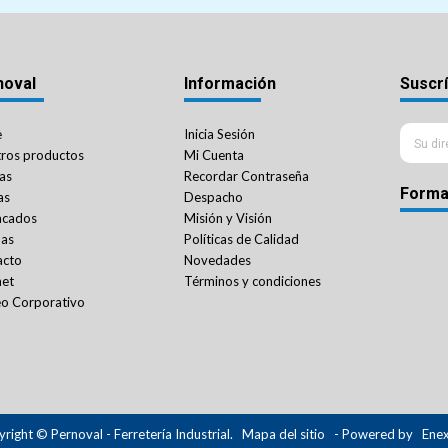
noval
Información
Suscrí
e
Inicia Sesión
ros productos
Mi Cuenta
as
Recordar Contraseña
Forma
as
Despacho
acados
Misión y Visión
das
Políticas de Calidad
acto
Novedades
net
Términos y condiciones
o Corporativo
right © Pernoval - Ferretería Industrial.
Mapa del sitio
- Powered by
Ene