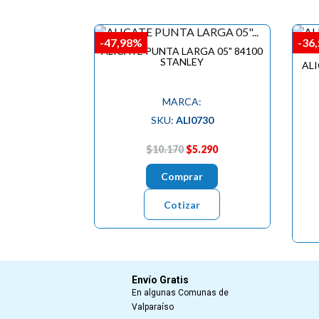
-47,98%
-36
ALICATE PUNTA LARGA 05" 84100
STANLEY
ALI
MARCA:
SKU:
ALI0730
$10.170
$5.290
Comprar
Cotizar
Envío Gratis
En algunas Comunas de
Valparaíso