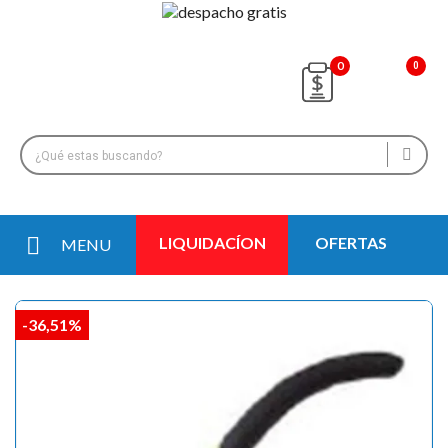
0
LIQUIDACÍON
OFERTAS
MENU
-36,51%