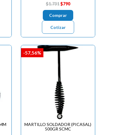
$1.731
$790
Comprar
Cotizar
-57,56%
7MM
MARTILLO SOLDADOR (PICASAL)
500GR SCMC