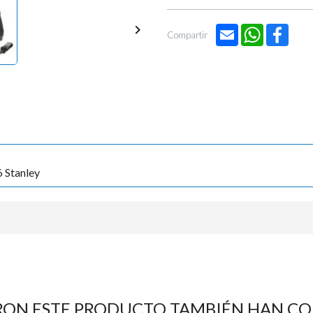

Email
WhatsApp
Face
Compartir
 Stanley
RON ESTE PRODUCTO TAMBIÉN HAN C