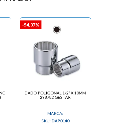
-54,37%
INC
DADO POLIGONAL 1/2" X 10MM
8
298782 GESTAR
MARCA:
SKU:
DAP0140