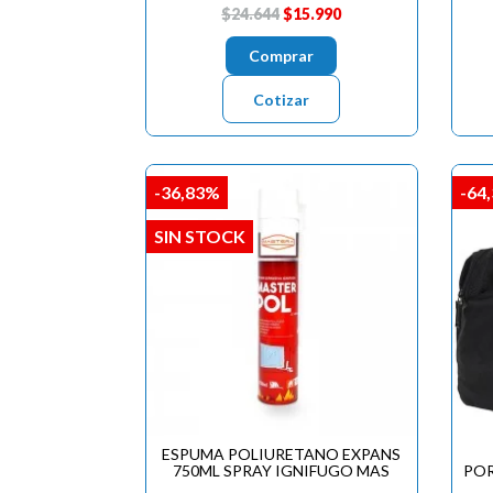
$24.644
$15.990
Comprar
Cotizar
-36,83%
-64
SIN STOCK
ESPUMA POLIURETANO EXPANS
750ML SPRAY IGNIFUGO MAS
POR