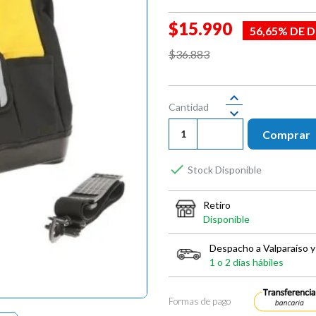
$15.990
56,65% DE
$36.883
Cantidad
Comprar

Stock Disponible
Retiro
Disponible
Despacho a Valparaíso y
1 o 2 días hábiles
Formas de pago