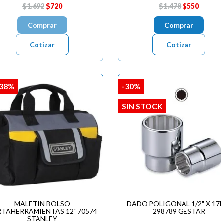
$1.692
$720
$1.478
$550
Comprar
Comprar
Cotizar
Cotizar
,38%
-30%
SIN STOCK
MALETIN BOLSO
DADO POLIGONAL 1/2" X 1
TAHERRAMIENTAS 12" 70574
298789 GESTAR
STANLEY