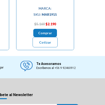
MARCA:
SKU:
MAR1915
$5.160
$2.190
Comprar
Cotizar
Te Asesoramos
gar
Escríbenos al
+56 9 92460912
bete al Newsletter