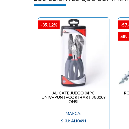
-35,12%
-57
SIN
ALICATE JUEGO 04PC
RO
UNIV+PUNT+CORT+ART 780009
ONSI
MARCA:
SKU:
ALI0491