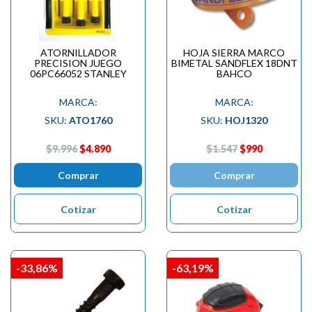
ATORNILLADOR
HOJA SIERRA MARCO
PRECISION JUEGO
BIMETAL SANDFLEX 18DNT
06PC66052 STANLEY
BAHCO
MARCA:
MARCA:
SKU:
ATO1760
SKU:
HOJ1320
$9.996
$4.890
$1.547
$990
Comprar
Comprar
Cotizar
Cotizar
-33,86%
-63,19%