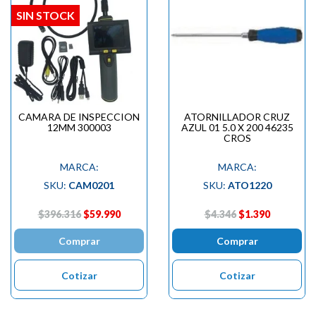
SIN STOCK
CAMARA DE INSPECCION
ATORNILLADOR CRUZ
12MM 300003
AZUL 01 5.0 X 200 46235
CROS
MARCA:
MARCA:
SKU:
CAM0201
SKU:
ATO1220
$396.316
$59.990
$4.346
$1.390
Comprar
Comprar
Cotizar
Cotizar