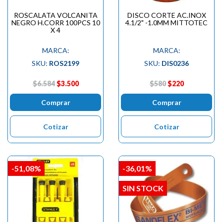
ROSCALATA VOLCANITA
DISCO CORTE AC.INOX
NEGRO H.CORR 100PCS 10
4.1/2" -1.0MM MITTOTEC
X 4
MARCA:
MARCA:
SKU:
ROS2199
SKU:
DIS0236
$6.584
$3.500
$580
$220
Comprar
Comprar
Cotizar
Cotizar
-51,08%
-36,01%
SIN STOCK