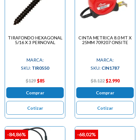
TIRAFONDO HEXAGONAL
CINTA METRICA 8.0 MT X
5/16 X 3 PERNOVAL
25MM 709207 ONSITE
MARCA:
MARCA:
SKU:
TIR0550
SKU:
CIN1787
$129
$85
$8.122
$2.990
Comprar
Comprar
Cotizar
Cotizar
-84,86%
-68,02%