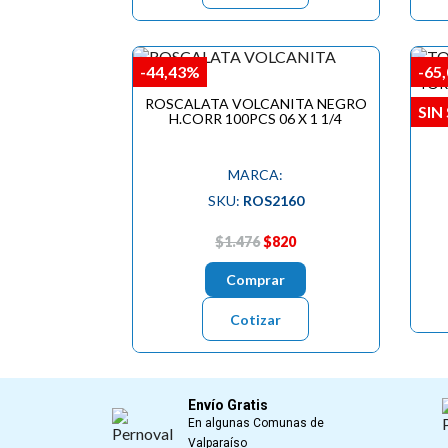
-44,43%
-65
TOR
ROSCALATA VOLCANITA NEGRO
SIN
H.CORR 100PCS 06 X 1 1/4
MARCA:
SKU:
ROS2160
$1.476
$820
Comprar
Cotizar
Envío Gratis
En algunas Comunas de
Valparaíso