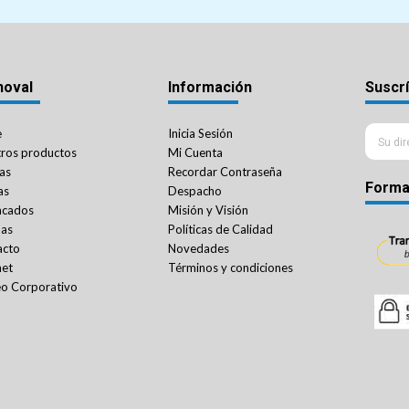
noval
Información
Suscrí
e
Inicia Sesión
ros productos
Mi Cuenta
as
Recordar Contraseña
Forma
as
Despacho
acados
Misión y Visión
das
Políticas de Calidad
acto
Novedades
net
Términos y condiciones
o Corporativo