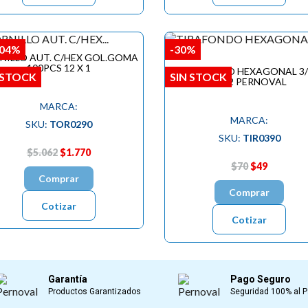
,04%
-30%
NILLO AUT. C/HEX GOL.GOMA
100PCS 12 X 1
TIRAFONDO HEXAGONAL 3/
 STOCK
SIN STOCK
1.1/2 PERNOVAL
MARCA:
MARCA:
SKU:
TOR0290
SKU:
TIR0390
$5.062
$1.770
$70
$49
Comprar
Comprar
Cotizar
Cotizar
Garantía
Pago Seguro
Productos Garantizados
Seguridad 100% al 