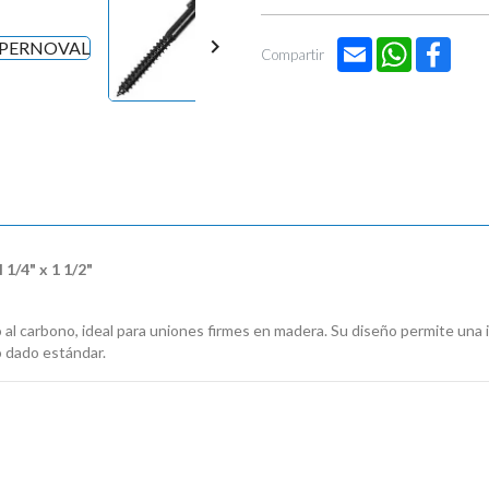

Email
WhatsApp
Face
Compartir
1/4" x 1 1/2"
al carbono, ideal para uniones firmes en madera. Su diseño permite una 
o dado estándar.