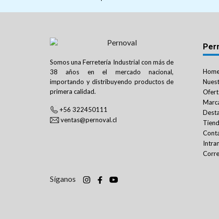
Per
Somos una Ferretería Industrial con más de
Hom
38 años en el mercado nacional,
importando y distribuyendo productos de
Nuest
primera calidad.
Ofert
Marc
+56 322450111
Dest
ventas@pernoval.cl
Tien
Cont
Intra
Corre
Síganos