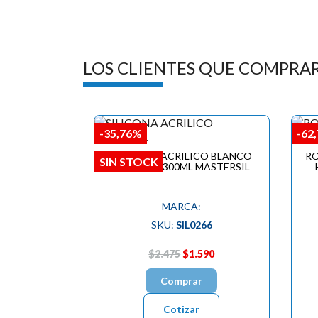
LOS CLIENTES QUE COMPRA
-35,76%
-62
SILICONA ACRILICO BLANCO
RO
SIN STOCK
PINTABLE 300ML MASTERSIL
MARCA:
SKU:
SIL0266
$2.475
$1.590
Comprar
Cotizar