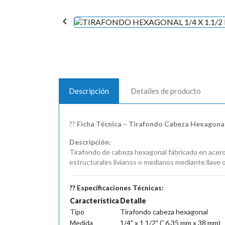

Descripción
Detalles de producto
??
Ficha Técnica – Tirafondo Cabeza Hexagonal 
Descripción:
Tirafondo de cabeza hexagonal fabricado en acero 
estructurales livianos o medianos mediante llave 
?? Especificaciones Técnicas:
Característica
Detalle
Tipo
Tirafondo cabeza hexagonal
Medida
1/4" x 1 1/2" (˜ 6.35 mm x 38 mm)