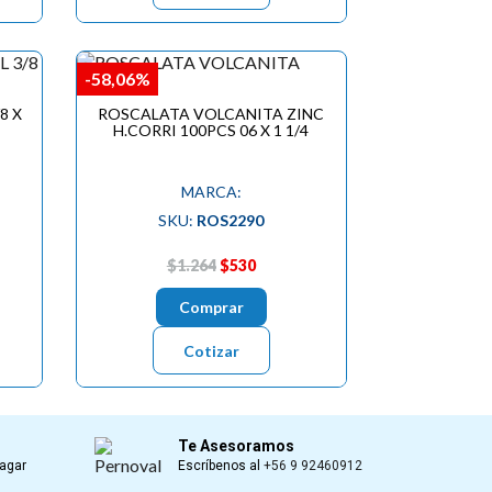
-58,06%
8 X
ROSCALATA VOLCANITA ZINC
H.CORRI 100PCS 06 X 1 1/4
MARCA:
SKU:
ROS2290
$1.264
$530
Comprar
Cotizar
Te Asesoramos
Pagar
Escríbenos al
+56 9 92460912