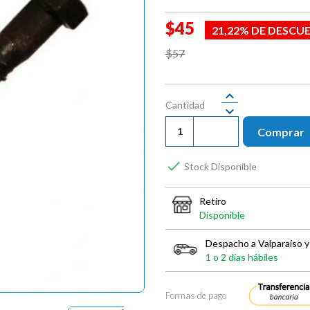
$45
21,22% DE DESCU
$57
Cantidad
Comprar

Stock Disponible
Retiro
Disponible
Despacho a Valparaíso y
1 o 2 días hábiles
Formas de pago