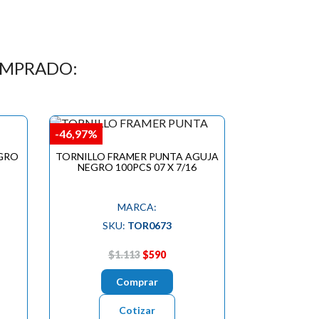
OMPRADO:
-46,97%
GRO
TORNILLO FRAMER PUNTA AGUJA
NEGRO 100PCS 07 X 7/16
MARCA:
SKU:
TOR0673
$1.113
$590
Comprar
Cotizar