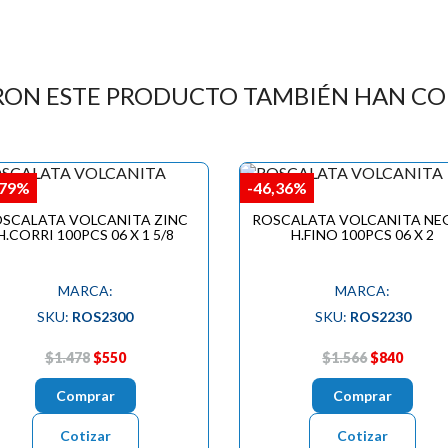
RON ESTE PRODUCTO TAMBIÉN HAN C
,79%
-46,36%
SCALATA VOLCANITA ZINC
ROSCALATA VOLCANITA NE
H.CORRI 100PCS 06 X 1 5/8
H.FINO 100PCS 06 X 2
MARCA:
MARCA:
SKU:
ROS2300
SKU:
ROS2230
$1.478
$550
$1.566
$840
Comprar
Comprar
Cotizar
Cotizar