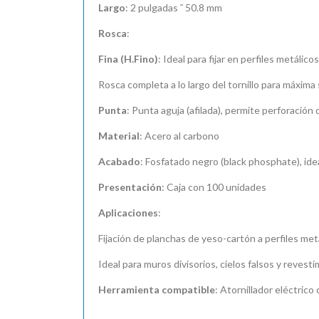
Largo
: 2 pulgadas ˜ 50.8 mm
Rosca
:
Fina (H.Fino)
: Ideal para fijar en perfiles metáli
Rosca completa a lo largo del tornillo para máxima
Punta
: Punta aguja (afilada), permite perforación 
Material
: Acero al carbono
Acabado
: Fosfatado negro (black phosphate), idea
Presentación
: Caja con 100 unidades
Aplicaciones
:
Fijación de planchas de yeso-cartón a perfiles metá
Ideal para muros divisorios, cielos falsos y revesti
Herramienta compatible
: Atornillador eléctrico