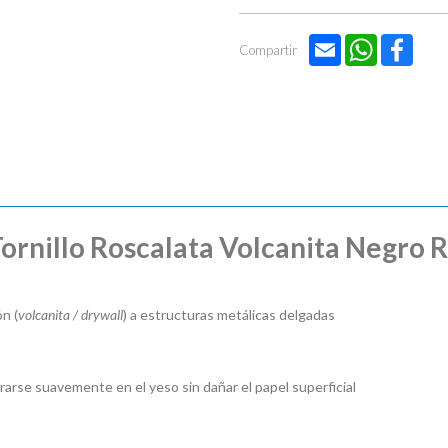
Email
WhatsApp
Face
Compartir
ornillo Roscalata Volcanita Negro R
ón (
volcanita / drywall
) a estructuras metálicas delgadas
rarse suavemente en el yeso sin dañar el papel superficial