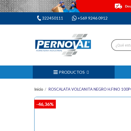
322450111
+569 9246 0912
PRODUCTOS
Inicio
ROSCALATA VOLCANITA NEGRO H.FINO 100PC
-46,36%