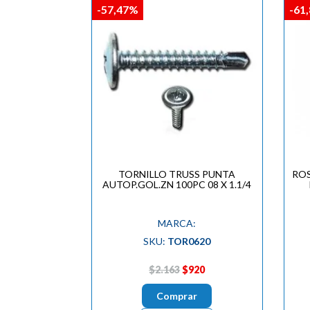
-57,47%
-61
TORNILLO TRUSS PUNTA
RO
AUTOP.GOL.ZN 100PC 08 X 1.1/4
MARCA:
SKU:
TOR0620
$2.163
$920
Comprar