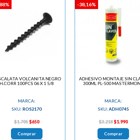
,88%
-38,16%
SCALATA VOLCANITA NEGRO
ADHESIVO MONTAJE SIN CL
H.CORR 100PCS 06 X 1 5/8
300ML PL-500 MASTERMO
MARCA:
MARCA:
SKU:
ROS2170
SKU:
ADH0745
$1.705
$650
$3.218
$1.990
Comprar
Comprar