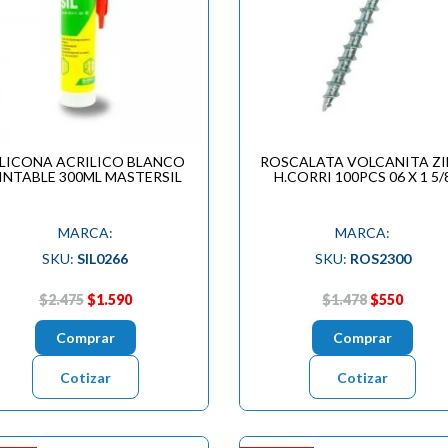
ILICONA ACRILICO BLANCO
ROSCALATA VOLCANITA Z
INTABLE 300ML MASTERSIL
H.CORRI 100PCS 06 X 1 5/
MARCA:
MARCA:
SKU:
SIL0266
SKU:
ROS2300
$2.475
$1.590
$1.478
$550
Comprar
Comprar
Cotizar
Cotizar