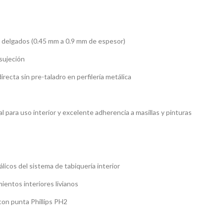
cos delgados (0.45 mm a 0.9 mm de espesor)
 sujeción
directa sin pre-taladro en perfilería metálica
l para uso interior y excelente adherencia a masillas y pinturas
licos del sistema de tabiquería interior
mientos interiores livianos
 con punta Phillips PH2