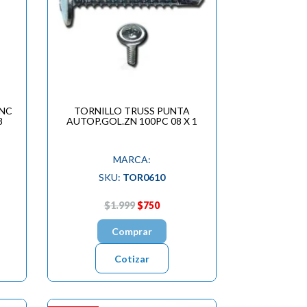
INC
TORNILLO TRUSS PUNTA
8
AUTOP.GOL.ZN 100PC 08 X 1
MARCA:
SKU:
TOR0610
$1.999
$750
Comprar
Cotizar