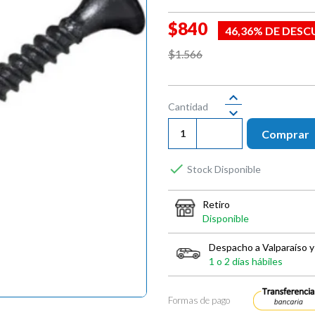
$840
46,36% DE DES
$1.566
Cantidad
Comprar

Stock Disponible
Retiro
Disponible
Despacho a Valparaíso y
1 o 2 días hábiles
Formas de pago