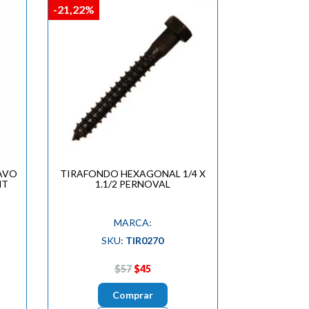
-21,22%
AVO
TIRAFONDO HEXAGONAL 1/4 X
NT
1.1/2 PERNOVAL
MARCA:
SKU:
TIR0270
$57
$45
Comprar