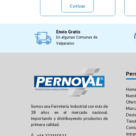
Cotizar
Envío Gratis
En algunas Comunas de
Valparaíso
Per
Hom
Nuest
Ofert
Somos una Ferretería Industrial con más de
Marc
38 años en el mercado nacional,
Dest
importando y distribuyendo productos de
Tien
primera calidad.
Cont
Intra
+56 322450111