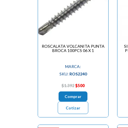
ROSCALATA VOLCANITA PUNTA
S
BROCA 100PCS 06 X 1
P
MARCA:
SKU:
ROS2240
$1.392
$500
Comprar
Cotizar