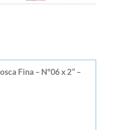
book
osca Fina – Nº06 x 2” –