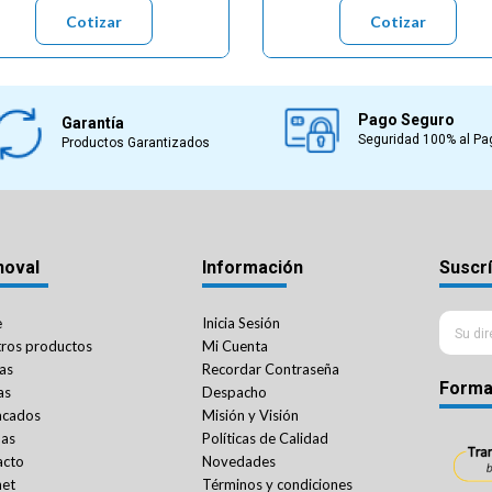
Cotizar
Cotizar
Pago Seguro
Garantía
Seguridad 100% al Pa
Productos Garantizados
noval
Información
Suscrí
e
Inicia Sesión
ros productos
Mi Cuenta
as
Recordar Contraseña
Forma
as
Despacho
acados
Misión y Visión
das
Políticas de Calidad
acto
Novedades
net
Términos y condiciones