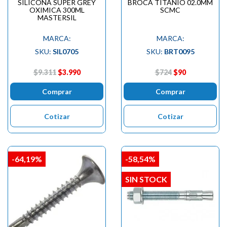
SILICONA SUPER GREY
BROCA TITANIO 02.0MM
OXIMICA 300ML
SCMC
MASTERSIL
MARCA:
MARCA:
SKU:
SIL0705
SKU:
BRT0095
$9.311
$3.990
$724
$90
Comprar
Comprar
Cotizar
Cotizar
-64,19%
-58,54%
SIN STOCK