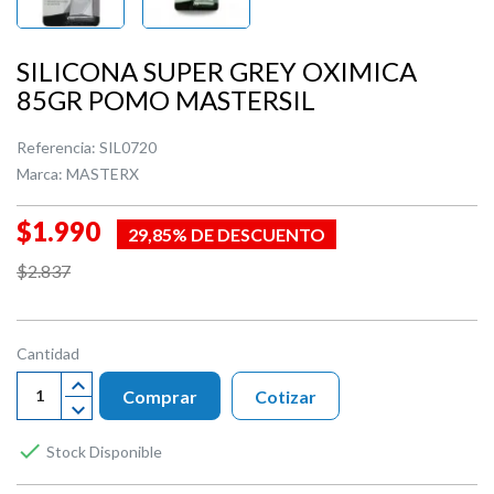
SILICONA SUPER GREY OXIMICA
85GR POMO MASTERSIL
Referencia:
SIL0720
Marca:
MASTERX
$1.990
29,85% DE DESCUENTO
$2.837
Cantidad
Comprar
Cotizar

Stock Disponible