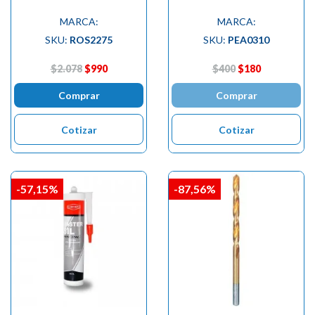
MARCA:
MARCA:
SKU:
ROS2275
SKU:
PEA0310
$2.078
$990
$400
$180
Comprar
Comprar
Cotizar
Cotizar
-57,15%
-87,56%