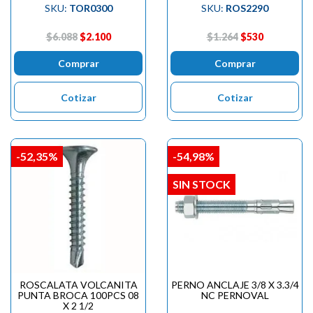
SKU:
TOR0300
SKU:
ROS2290
$6.088
$2.100
$1.264
$530
Comprar
Comprar
Cotizar
Cotizar
-52,35%
-54,98%
SIN STOCK
ROSCALATA VOLCANITA
PERNO ANCLAJE 3/8 X 3.3/4
PUNTA BROCA 100PCS 08
NC PERNOVAL
X 2 1/2