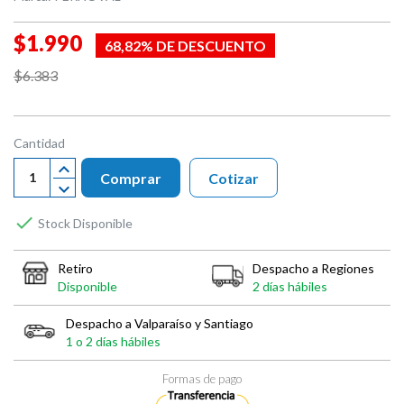
$1.990
68,82% DE DESCUENTO
$6.383
Cantidad
Comprar
Cotizar

Stock Disponible
Retiro
Despacho a Regiones
Disponible
2 días hábiles
Despacho a Valparaíso y Santiago
1 o 2 días hábiles
Formas de pago