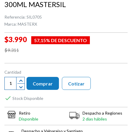
300ML MASTERSIL
Referencia:
SIL0705
Marca:
MASTERX
$3.990
57,15% DE DESCUENTO
$9.311
Cantidad
Comprar
Cotizar

Stock Disponible
Retiro
Despacho a Regiones
Disponible
2 días hábiles
Despacho a Valparaíso y Santiago