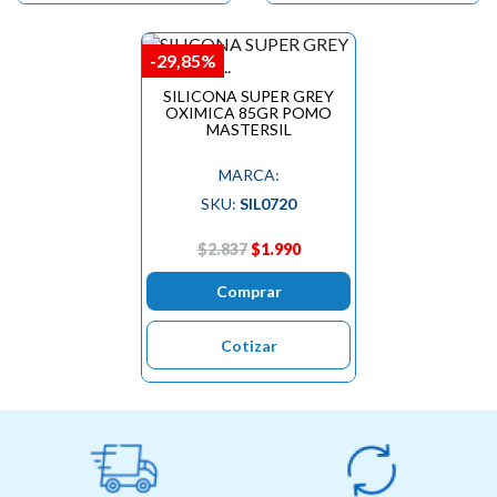
-29,85%
SILICONA SUPER GREY
OXIMICA 85GR POMO
MASTERSIL
MARCA:
SKU:
SIL0720
$2.837
$1.990
Comprar
Cotizar