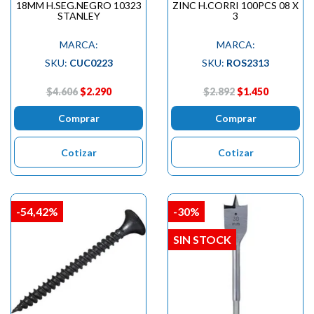
18MM H.SEG.NEGRO 10323
ZINC H.CORRI 100PCS 08 X
STANLEY
3
MARCA:
MARCA:
SKU:
CUC0223
SKU:
ROS2313
$4.606
$2.290
$2.892
$1.450
Comprar
Comprar
Cotizar
Cotizar
-54,42%
-30%
SIN STOCK