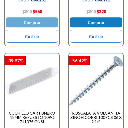

$800
$560
$800
$320
Comprar
Comprar
Cotizar
Cotizar
-39,87%
-56,42%
CUCHILLO CARTONERO
ROSCALATA VOLCANITA
18MM REPUESTO 10PC
ZINC H.CORRI 100PCS 06 X
711075 ONSI
2 1/4