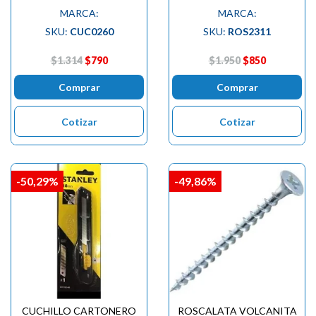
MARCA:
MARCA:
SKU:
CUC0260
SKU:
ROS2311
$1.314
$790
$1.950
$850
Comprar
Comprar
Cotizar
Cotizar
-50,29%
-49,86%
CUCHILLO CARTONERO
ROSCALATA VOLCANITA