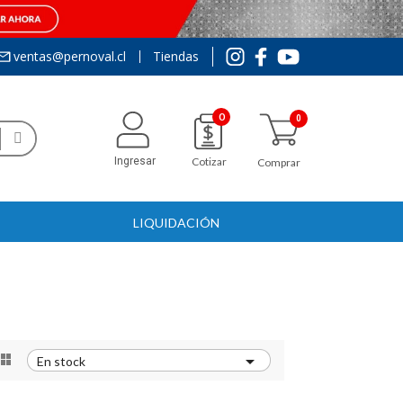
ventas@pernoval.cl
Tiendas
0
Ingresar
Cotizar
Comprar
LIQUIDACIÓN


En stock