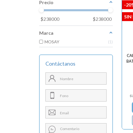
Precio
-20
SIN
$
238000
$
238000
Marca
MOSAY
1
CA
BA
Contáctanos
$