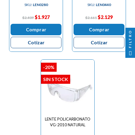

SKU:
LEN0280
SKU:
LEN0440
$1.927
$2.129
$2.409
$2.661
Comprar
Comprar
FILTRO
Cotizar
Cotizar
-20%
SIN STOCK
LENTE POLICARBONATO
VG-2010 NATURAL