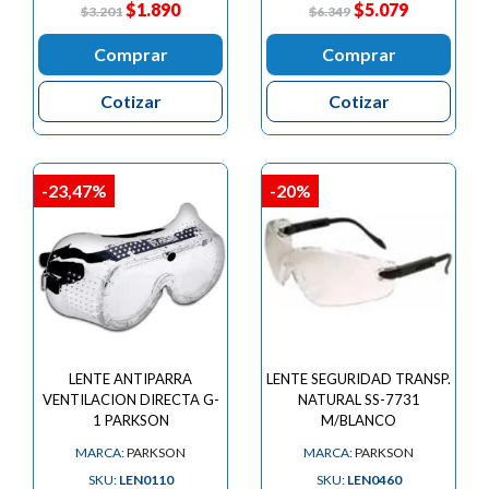
$1.890
$5.079
$3.201
$6.349
Comprar
Comprar
Cotizar
Cotizar
-23,47%
-20%
LENTE ANTIPARRA
LENTE SEGURIDAD TRANSP.
VENTILACION DIRECTA G-
NATURAL SS-7731
1 PARKSON
M/BLANCO
MARCA:
PARKSON
MARCA:
PARKSON
SKU:
LEN0110
SKU:
LEN0460