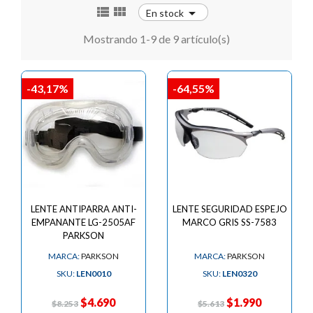



En stock
Mostrando 1-9 de 9 artículo(s)
-43,17%
-64,55%
LENTE ANTIPARRA ANTI-
LENTE SEGURIDAD ESPEJO
EMPANANTE LG-2505AF
MARCO GRIS SS-7583
PARKSON
MARCA:
PARKSON
MARCA:
PARKSON
SKU:
LEN0010
SKU:
LEN0320
$4.690
$1.990
$8.253
$5.613