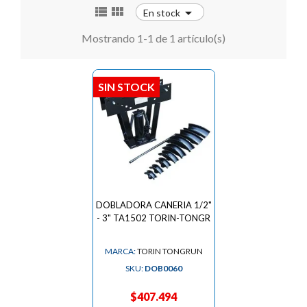



En stock
Mostrando 1-1 de 1 artículo(s)
SIN STOCK
DOBLADORA CANERIA 1/2"
- 3" TA1502 TORIN-TONGR
MARCA:
TORIN TONGRUN
SKU:
DOB0060
$407.494