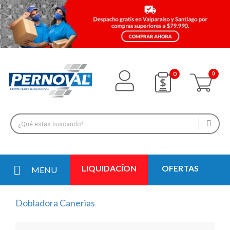
0
LIQUIDACÍON
OFERTAS
MENU
Dobladora Canerias