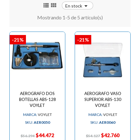



En stock
Mostrando 1-5 de 5 artículo(s)
-21%
-21%
AEROGRAFO DOS
AEROGRAFO VASO
BOTELLAS ABS-128
SUPERIOR ABS-130
VOYLET
VOYLET
MARCA:
VOYLET
MARCA:
VOYLET
SKU:
AER0050
SKU:
AER0060
$44.472
$42.760
$56.294
$54.127