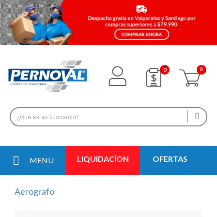
0
LIQUIDACÍON
OFERTAS
MENU
Aerografo