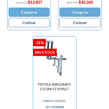
$12.827
$42.263
$16.236
$53.498
Comprar
Comprar
Cotizar
Cotizar
-21%
SIN STOCK
PISTOLA AEROGRAFO
C/COPA F2 VOYLET
MARCA:
VOYLET
SKU:
PIS0140