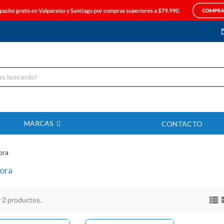
MARCAS
CONTACTO
ora
dora

 2 productos.