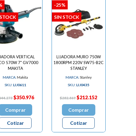

%
-25%
 STOCK
SIN STOCK
IJADORA VERTICAL
LIJADORA MURO 750W
CO 570W 7" GV7000
1800RPM 220V SW75-B2C
MAKITA
STANLEY
MARCA:
Makita
MARCA:
Stanley
SKU:
LIJ0611
SKU:
LIJ0435
$350.976
$212.152
444.273
$282.869
Comprar
Comprar
Cotizar
Cotizar