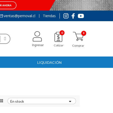
ventas@pernoval.cl
Tiendas
0
Ingresar
Cotizar
Comprar
LIQUIDACIÓN


En stock