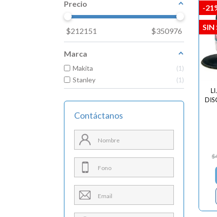
Precio
-21
SIN
$
212151
$
350976
Marca
Makita
1
Stanley
1
L
DIS
Contáctanos
$