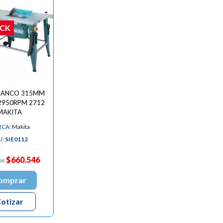
OCK
 BANCO 315MM
2950RPM 2712
MAKITA
CA:
Makita
U:
SIE0112
$660.546
34
omprar
otizar