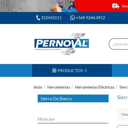
322450111
+569 9246 0912
PRODUCTOS
Inicio
Herramientas
Herramientas Eléctricas
Sier
Sier
Sierra De Banco
Hay
Filtrar por