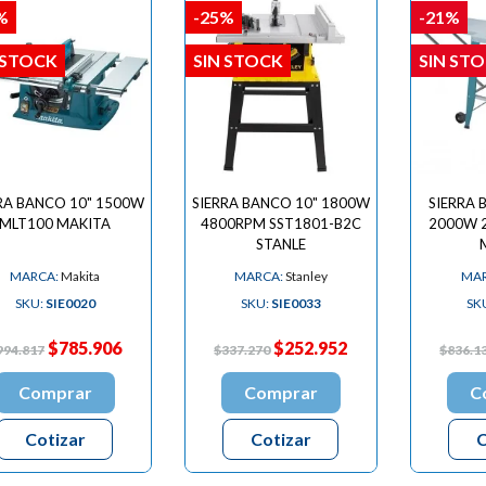

%
-25%
-21%
 STOCK
SIN STOCK
SIN ST
RA BANCO 10" 1500W
SIERRA BANCO 10" 1800W
SIERRA
MLT100 MAKITA
4800RPM SST1801-B2C
2000W 
STANLE
MARCA:
Makita
MARCA:
Stanley
MAR
SKU:
SIE0020
SKU:
SIE0033
SK
$785.906
$252.952
994.817
$337.270
$836.1
Comprar
Comprar
C
Cotizar
Cotizar
C