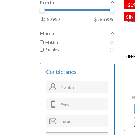
Precio
-21
SIN
$
252952
$
785906
Marca
Makita
2
Stanley
1
SIER
Contáctanos
$