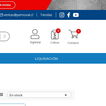
ventas@pernoval.cl
Tiendas
0
Ingresar
Cotizar
Comprar
LIQUIDACIÓN


En stock