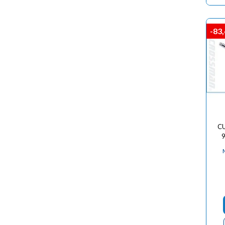
-83
CU