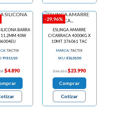
-29,96%
SILICONA BARRA
ESLINGA AMARRE
 11.2MM 40W
C/CARRACA 4000KG X
06004EU
10MT 376061 TAC
CA:
TACTIX
MARCA:
TACTIX
U:
PIS1110
SKU:
ESL0150
$4.890
$23.990
04
$34.253
omprar
Comprar
otizar
Cotizar