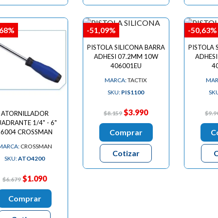
,68%
-51,09%
-50,63%
PISTOLA SILICONA BARRA
PISTOLA 
ADHESI 07.2MM 10W
ADHESI
406001EU
4
MARCA:
TACTIX
MAR
SKU:
PIS1100
SK
$3.990
$8.159
$9.9
ATORNILLADOR
ADRANTE 1/4" - 6"
Comprar
C
96004 CROSSMAN
MARCA:
CROSSMAN
Cotizar
C
SKU:
ATO4200
$1.090
$6.679
Comprar