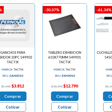

%
-30,07%
-61,34%
GANCHOS PARA
TABLERO EXHIBICION
CUCHILLO
IBIDOR 20PC 549902
610X770MM 549901
5450
TACTIX
TACTIX
MARCA:
TACTIX
MARCA:
TACTIX
MAR
SKU:
GAN0310
SKU:
EXH0010
SKU
$3.812
$12.790
$5.445
$18.290
$5.1
Comprar
Comprar
C
Cotizar
Cotizar
C