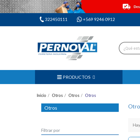
322450111
+569 9246 0912
PRODUCTOS
Inicio
Otros
Otros
Otros
Otro
Otros
Hay
Filtrar por