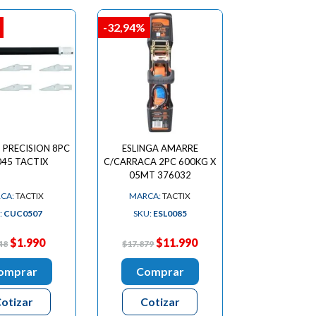
-32,94%
 PRECISION 8PC
ESLINGA AMARRE
45 TACTIX
C/CARRACA 2PC 600KG X
05MT 376032
CA:
TACTIX
MARCA:
TACTIX
:
CUC0507
SKU:
ESL0085
$1.990
$11.990
48
$17.879
omprar
Comprar
otizar
Cotizar