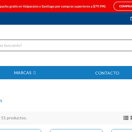
MARCAS
CONTACTO
s

 51 productos.