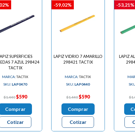
,02%
-59,02%
-53,21%
APIZ SUPERFICIES
LAPIZ VIDRIO 7 AMARILLO
LAPIZ A
EDAS 7 AZUL 298424
298421 TACTIX
2984
TACTIX
MARCA:
TACTIX
MARCA:
TACTIX
MAR
SKU:
LAP0470
SKU:
LAP0440
SK
$590
$590
$1.440
$1.440
$1.
Comprar
Comprar
C
Cotizar
Cotizar
C