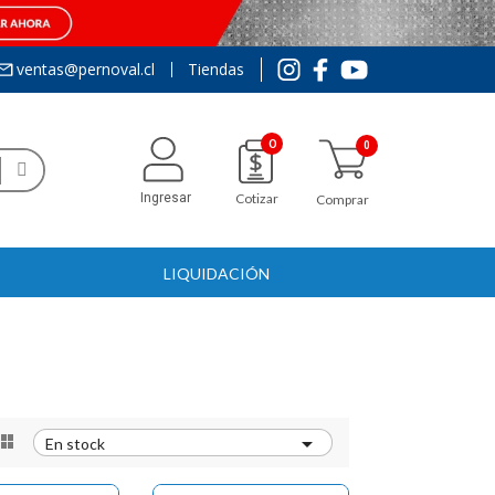
ventas@pernoval.cl
Tiendas
0
Ingresar
Cotizar
Comprar
LIQUIDACIÓN


En stock