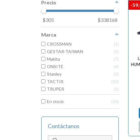
Precio
-59
$
305
$
338168
Marca
CROSSMAN
1
GESTAR-TAIWAN
1
L
Makita
7
HUM
ONSITE
4
Stanley
2
TACTIX
35
TRUPER
1
En stock
30
Contáctanos