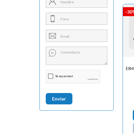
-30
EXH
Enviar