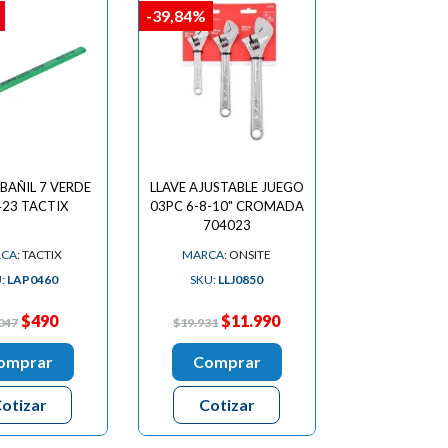
-39,84%
LBAÑIL 7 VERDE
LLAVE AJUSTABLE JUEGO
23 TACTIX
03PC 6-8-10" CROMADA
704023
CA:
TACTIX
MARCA:
ONSITE
U:
LAP0460
SKU:
LLJ0850
$490
$11.990
047
$19.931
omprar
Comprar
otizar
Cotizar