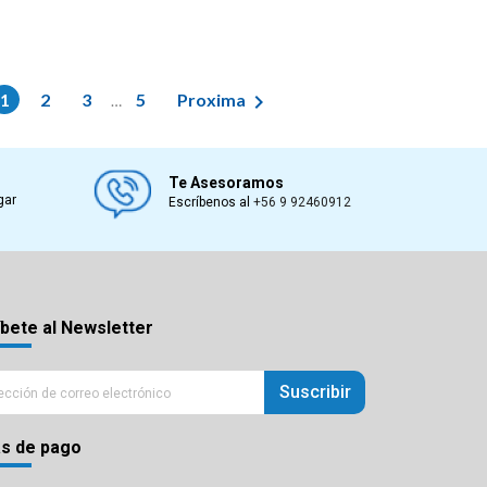

1
2
3
5
Proxima
…
Te Asesoramos
gar
Escríbenos al
+56 9 92460912
bete al Newsletter
Suscribir
s de pago