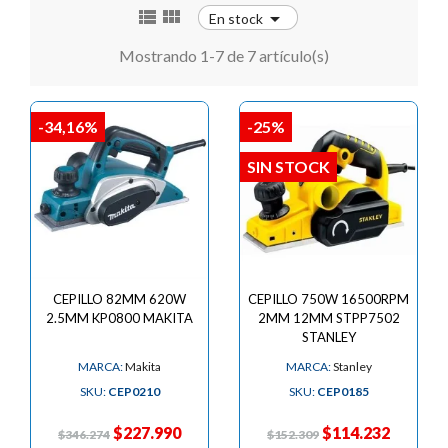



En stock
Mostrando 1-7 de 7 artículo(s)
-34,16%
-25%
SIN STOCK
CEPILLO 82MM 620W
CEPILLO 750W 16500RPM
2.5MM KP0800 MAKITA
2MM 12MM STPP7502
STANLEY
MARCA:
Makita
MARCA:
Stanley
SKU:
CEP0210
SKU:
CEP0185
$227.990
$114.232
$346.274
$152.309