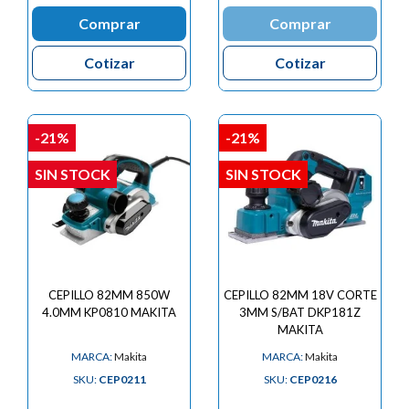
Comprar
Comprar
Cotizar
Cotizar
-21%
-21%
SIN STOCK
SIN STOCK
CEPILLO 82MM 850W
CEPILLO 82MM 18V CORTE
4.0MM KP0810 MAKITA
3MM S/BAT DKP181Z
MAKITA
MARCA:
Makita
MARCA:
Makita
SKU:
CEP0211
SKU:
CEP0216