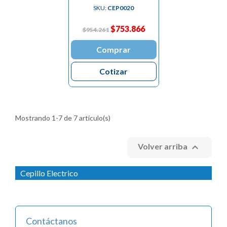
SKU:
CEP0020
$753.866
$954.261
Comprar
Cotizar
Mostrando 1-7 de 7 artículo(s)

Volver arriba
Cepillo Electrico
Contáctanos