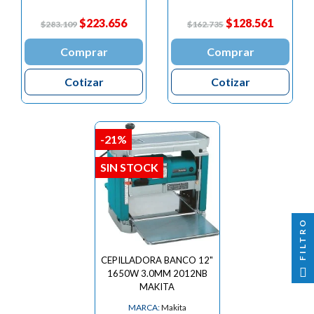

$223.656
$128.561
$283.109
$162.735
Comprar
Comprar
Cotizar
Cotizar
-21%
SIN STOCK
FILTRO
CEPILLADORA BANCO 12"
1650W 3.0MM 2012NB
MAKITA
MARCA:
Makita