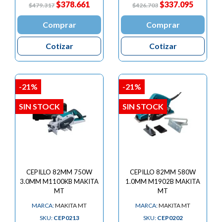
$378.661
$337.095
$479.317
$426.703
Comprar
Comprar
Cotizar
Cotizar
-21%
-21%
SIN STOCK
SIN STOCK
CEPILLO 82MM 750W
CEPILLO 82MM 580W
3.0MM M1100KB MAKITA
1.0MM M1902B MAKITA
MT
MT
MARCA:
MAKITA MT
MARCA:
MAKITA MT
SKU:
CEP0213
SKU:
CEP0202