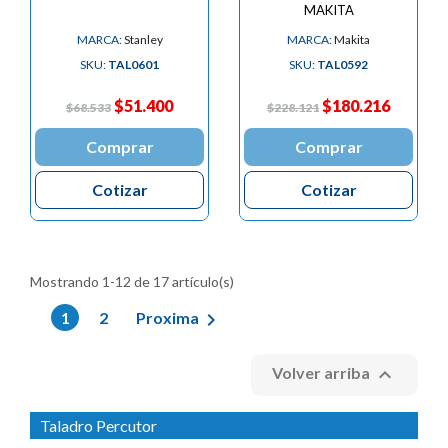
MAKITA
MARCA:
Stanley
MARCA:
Makita
SKU:
TAL0601
SKU:
TAL0592
$51.400
$180.216
$68.533
$228.121
Comprar
Comprar
Cotizar
Cotizar
Mostrando 1-12 de 17 artículo(s)

1
2
Proxima

Volver arriba
Taladro Percutor