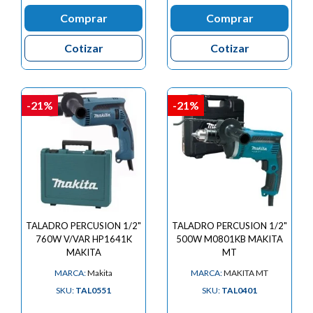
Comprar
Comprar
Cotizar
Cotizar
-21%
-21%
TALADRO PERCUSION 1/2"
TALADRO PERCUSION 1/2"
760W V/VAR HP1641K
500W M0801KB MAKITA
MAKITA
MT
MARCA:
Makita
MARCA:
MAKITA MT
SKU:
TAL0551
SKU:
TAL0401