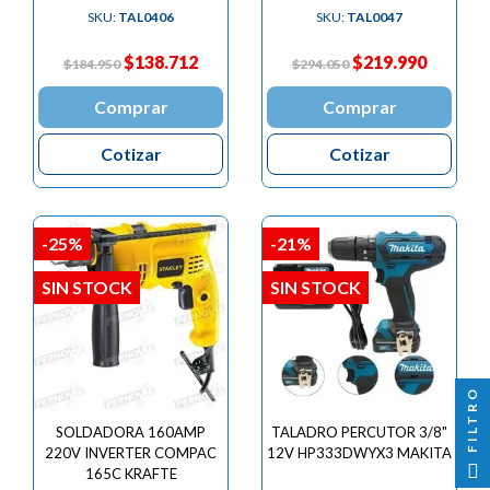

SKU:
TAL0406
SKU:
TAL0047
$138.712
$219.990
$184.950
$294.050
Comprar
Comprar
Cotizar
Cotizar
-25%
-21%
SIN STOCK
SIN STOCK
FILTRO
SOLDADORA 160AMP
TALADRO PERCUTOR 3/8"
220V INVERTER COMPAC
12V HP333DWYX3 MAKITA
165C KRAFTE