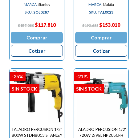
MARCA:
Stanley
MARCA:
Makita
SKU:
SOL0287
SKU:
TAL0023
$117.810
$153.010
$157.080
$193.683
Comprar
Comprar
Cotizar
Cotizar
-25%
-21%
SIN STOCK
SIN STOCK
TALADRO PERCUSION 1/2"
TALADRO PERCUSION 1/2"
800W STDH8013 STANLEY
720W 2/VEL HP2050FH