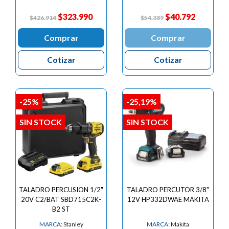
$323.990
$40.792
$426.914
$54.389
Comprar
Comprar
Cotizar
Cotizar
-25%
-25,19%
SIN STOCK
SIN STOCK
TALADRO PERCUSION 1/2"
TALADRO PERCUTOR 3/8"
20V C2/BAT SBD715C2K-
12V HP332DWAE MAKITA
B2 ST
MARCA:
Stanley
MARCA:
Makita