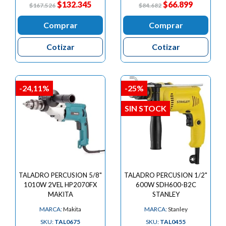
$132.345
$66.899
$167.526
$84.682
Comprar
Comprar
Cotizar
Cotizar
-24,11%
-25%
SIN STOCK
TALADRO PERCUSION 5/8"
TALADRO PERCUSION 1/2"
1010W 2VEL HP2070FX
600W SDH600-B2C
MAKITA
STANLEY
MARCA:
Makita
MARCA:
Stanley
SKU:
TAL0675
SKU:
TAL0455