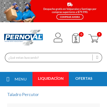
0
LIQUIDACÍON
OFERTAS
MENU
Taladro Percutor