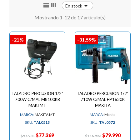



En stock
Mostrando 1-12 de 17 artículo(s)
-21%
-31,59%
TALADRO PERCUSION 1/2"
TALADRO PERCUSION 1/2"
700W C/MAL M8100KB
710W C/MAL HP1630K
MAKI MT
MAKITA
MARCA:
MAKITA MT
MARCA:
Makita
SKU:
TAL0513
SKU:
TAL0572
$77.369
$79.990
$97.935
$116.926