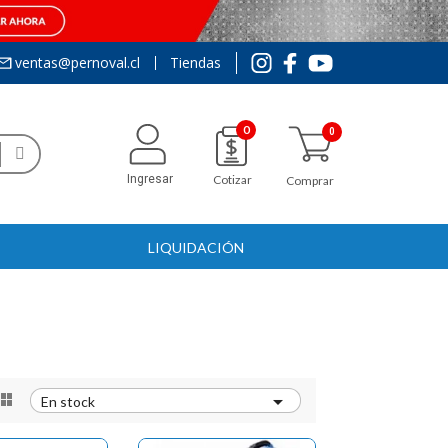
ventas@pernoval.cl
Tiendas
0
Ingresar
Cotizar
Comprar
LIQUIDACIÓN


En stock