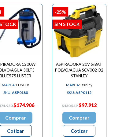

4
-25%
 STOCK
SIN STOCK
SPIRADORA 1200W
ASPIRADORA 20V S/BAT
OLVO/AGUA 30LTS
POLVO/AGUA SCV002-B2
BLUE575 LUSTER
STANLEY
MARCA:
LUSTER
MARCA:
Stanley
SKU:
ASP0180
SKU:
ASP0112
$174.906
$97.912
174.930
$130.549
Comprar
Comprar
Cotizar
Cotizar