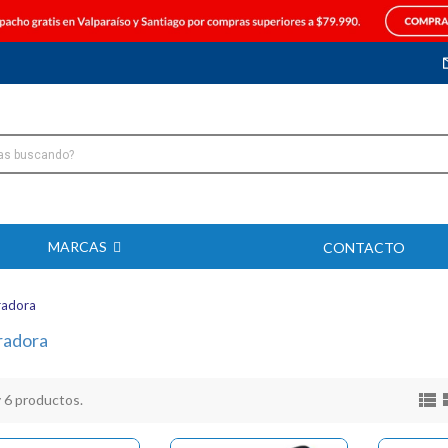
MARCAS
CONTACTO
radora
radora

 6 productos.