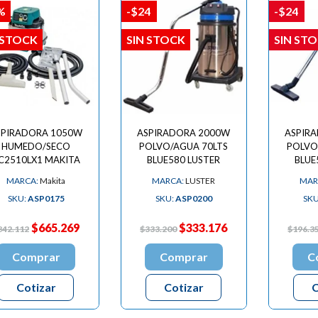
%
-$24
-$24
 STOCK
SIN STOCK
SIN ST
SPIRADORA 1050W
ASPIRADORA 2000W
ASPIR
HUMEDO/SECO
POLVO/AGUA 70LTS
POLVO
C2510LX1 MAKITA
BLUE580 LUSTER
BLUE
MARCA:
Makita
MARCA:
LUSTER
MAR
SKU:
ASP0175
SKU:
ASP0200
SKU
$665.269
$333.176
842.112
$333.200
$196.3
Comprar
Comprar
C
Cotizar
Cotizar
C