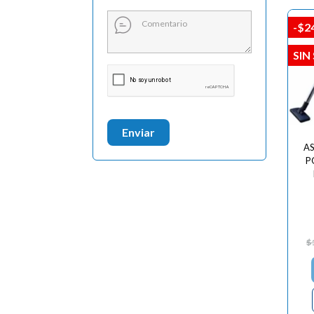
-$2
SIN
Enviar
A
P
$