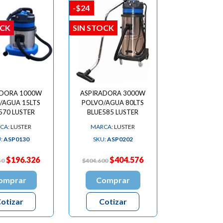
-$24
OCK
SIN STOCK
ADORA 1000W
ASPIRADORA 3000W
/AGUA 15LTS
POLVO/AGUA 80LTS
570 LUSTER
BLUE585 LUSTER
CA:
LUSTER
MARCA:
LUSTER
:
ASP0130
SKU:
ASP0202
$196.326
$404.576
50
$404.600
omprar
Comprar
otizar
Cotizar