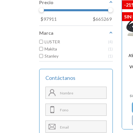
Precio
-21
SIN
$
97911
$
665269
Marca
LUSTER
4
Makita
1
A
Stanley
1
V
Contáctanos
$