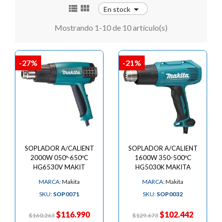



En stock
Mostrando 1-10 de 10 artículo(s)
-27%
-21%
SOPLADOR A/CALIENT
SOPLADOR A/CALIENT
2000W 050º-650ºC
1600W 350-500ºC
HG6530V MAKIT
HG5030K MAKITA
MARCA:
Makita
MARCA:
Makita
SKU:
SOP0071
SKU:
SOP0032
$116.990
$102.442
$160.263
$129.673