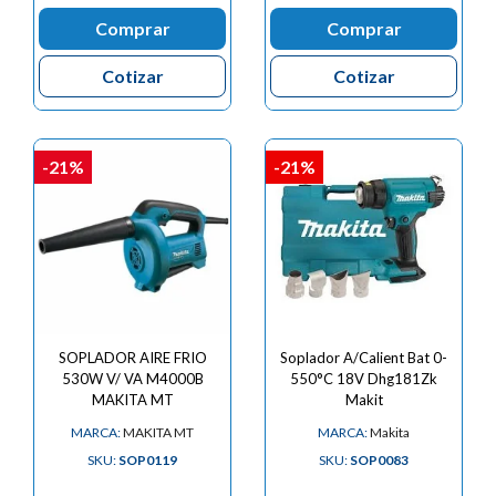
Comprar
Comprar
Cotizar
Cotizar
-21%
-21%
SOPLADOR AIRE FRIO
Soplador A/Calient Bat 0-
530W V/ VA M4000B
550°C 18V Dhg181Zk
MAKITA MT
Makit
MARCA:
MAKITA MT
MARCA:
Makita
SKU:
SOP0119
SKU:
SOP0083