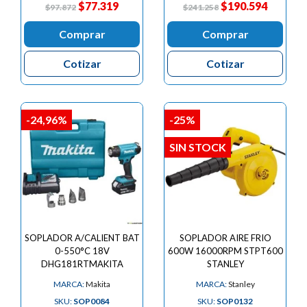
$77.319
$190.594
$97.872
$241.258
Comprar
Comprar
Cotizar
Cotizar
-24,96%
-25%
SIN STOCK
SOPLADOR A/CALIENT BAT
SOPLADOR AIRE FRIO
0-550°C 18V
600W 16000RPM STPT600
DHG181RTMAKITA
STANLEY
MARCA:
Makita
MARCA:
Stanley
SKU:
SOP0084
SKU:
SOP0132