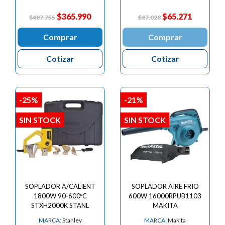
$365.990
$65.271
$487.755
$87.028
Comprar
Comprar
Cotizar
Cotizar
-25%
-21%
SIN STOCK
SIN STOCK
SOPLADOR A/CALIENT
SOPLADOR AIRE FRIO
1800W 90-600ºC
600W 16000RPUB1103
STXH2000K STANL
MAKITA
MARCA:
Stanley
MARCA:
Makita