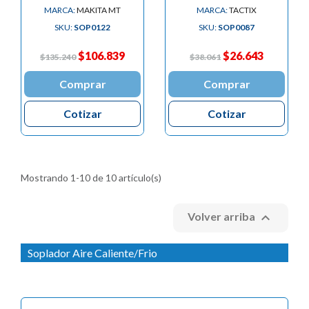
MARCA:
MAKITA MT
MARCA:
TACTIX
SKU:
SOP0122
SKU:
SOP0087
$106.839
$26.643
$135.240
$38.061
Comprar
Comprar
Cotizar
Cotizar
Mostrando 1-10 de 10 artículo(s)

Volver arriba
Soplador Aire Caliente/Frio