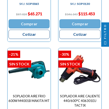

SKU:
SOP0065
SKU:
SOP0130
$65.271
$115.453
$87.028
$146.143
Comprar
Comprar
FILTRO
Cotizar
Cotizar
-21%
-30%
SIN STOCK
SIN STOCK
SOPLADOR AIRE FRIO
SOPLADOR AIRE CALIENTE
600W M4001B MAKITA MT
440/600°C 406301EU
TACTIX