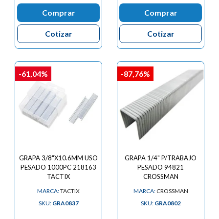
Comprar
Comprar
Cotizar
Cotizar
-61,04%
-87,76%
GRAPA 3/8"X10.6MM USO
GRAPA 1/4" P/TRABAJO
PESADO 1000PC 218163
PESADO 94821
TACTIX
CROSSMAN
MARCA:
TACTIX
MARCA:
CROSSMAN
SKU:
GRA0837
SKU:
GRA0802