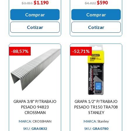
$1.190
$590
$3.055
$4.822
Comprar
Comprar
Cotizar
Cotizar
-88,57%
-52,71%
GRAPA 3/8" P/TRABAJO
GRAPA 1/2" P/TRABAJO
PESADO 94823
PESADO TR150 TRA708
CROSSMAN
STANLEY
MARCA:
CROSSMAN
MARCA:
Stanley
SKU:
GRA0832
SKU:
GRA0780