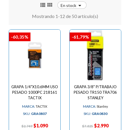



En stock
Mostrando 1-12 de 50 artículo(s)
-60,35%
-61,79%
GRAPA 1/4"X10.6MM USO
GRAPA 3/8" P/TRABAJO
PESADO 1000PC 218161
PESADO TR150 TRA706
TACTIX
STANLEY
MARCA:
TACTIX
MARCA:
Stanley
SKU:
GRA0807
SKU:
GRA0830
$1.090
$2.990
$2.749
$7.825