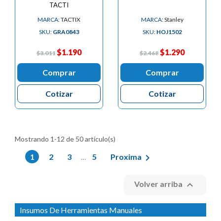
TACTI
MARCA:
TACTIX
MARCA:
Stanley
SKU:
GRA0843
SKU:
HOJ1502
$1.190
$1.290
$3.011
$2.468
Comprar
Comprar
Cotizar
Cotizar
Mostrando 1-12 de 50 artículo(s)

1
2
3
5
Proxima
…

Volver arriba
Insumos De Herramientas Manuales