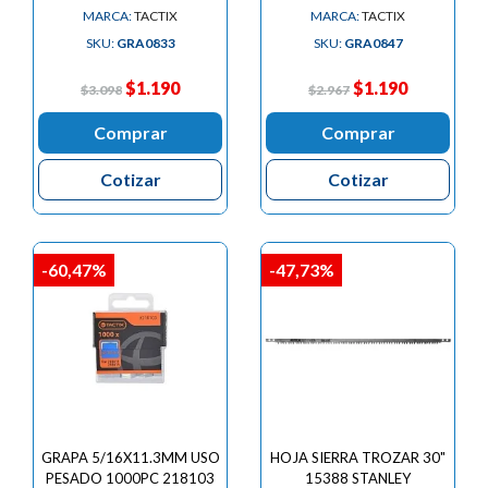
MARCA:
TACTIX
MARCA:
TACTIX
SKU:
GRA0833
SKU:
GRA0847
$1.190
$1.190
$3.098
$2.967
Comprar
Comprar
Cotizar
Cotizar
-60,47%
-47,73%
GRAPA 5/16X11.3MM USO
HOJA SIERRA TROZAR 30"
PESADO 1000PC 218103
15388 STANLEY