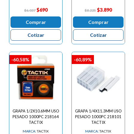
$690
$3.890
$6.037
$8.225
Comprar
Comprar
Cotizar
Cotizar
-60,58%
-60,89%
GRAPA 1/2X10.6MM USO
GRAPA 1/4X11.3MM USO
PESADO 1000PC 218164
PESADO 1000PC 218101
TACTIX
TACTIX
MARCA:
TACTIX
MARCA:
TACTIX