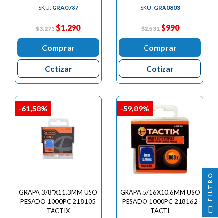

SKU:
GRA0787
SKU:
GRA0803
$1.290
$990
$3.273
$2.531
Comprar
Comprar
Cotizar
Cotizar
-61,58%
-59,89%
FILTRO
GRAPA 3/8"X11.3MM USO
GRAPA 5/16X10.6MM USO
PESADO 1000PC 218105
PESADO 1000PC 218162
TACTIX
TACTI