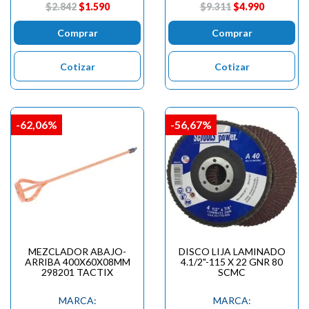
$2.842
$1.590
$9.311
$4.990
Comprar
Comprar
Cotizar
Cotizar
-62,06%
-56,67%
MEZCLADOR ABAJO-
DISCO LIJA LAMINADO
ARRIBA 400X60X08MM
4.1/2"-115 X 22 GNR 80
298201 TACTIX
SCMC
MARCA:
MARCA: