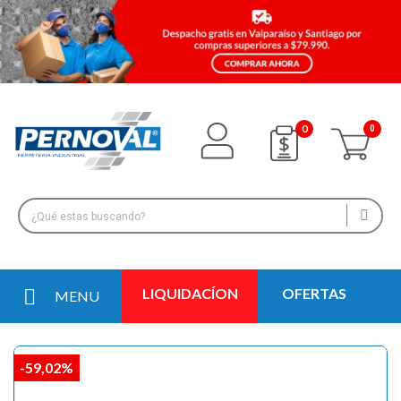
0
LIQUIDACÍON
OFERTAS
MENU
-59,02%