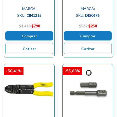
MARCA:
MARCA:
SKU:
CIN1215
SKU:
DIS0676
$1.418
$790
$562
$250
Comprar
Comprar
Cotizar
Cotizar
-50,41%
-55,63%