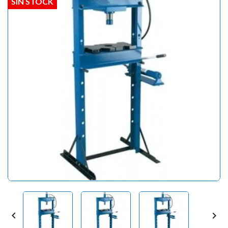
SIN STOCK

