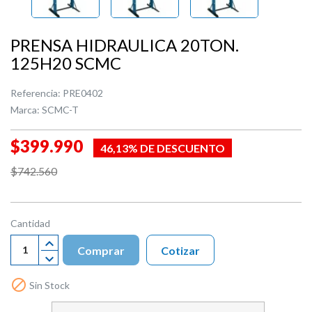
PRENSA HIDRAULICA 20TON.
125H20 SCMC
Referencia:
PRE0402
Marca:
SCMC-T
$399.990
46,13% DE DESCUENTO
$742.560
Cantidad
Comprar
Cotizar

Sin Stock