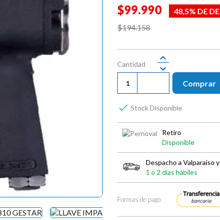

$99.990
48,5% DE 
$194.158
Cantidad
Comprar

Stock Disponible
Retiro
Disponible
Despacho a Valparaíso y
1 o 2 días hábiles
Formas de pago