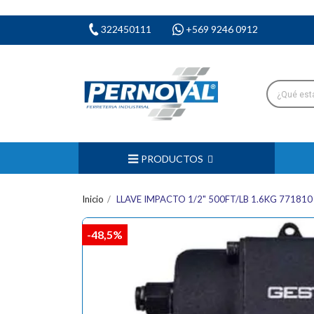
322450111
+569 9246 0912
PRODUCTOS
Inicio
LLAVE IMPACTO 1/2" 500FT/LB 1.6KG 77181
-48,5%